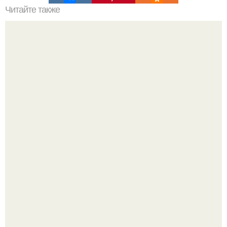
Читайте также
Советские мебельные стенки названия. Вещи века:
советские стенки 80-х.
Мдинабакиева. Дом Н. в. гоголя - мемориальный музей и
научная библиотека.