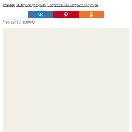
квартир
,
Интерьер для дома
,
Современный интерьер квартиры
Читайте также
Потолочные обои: способ создания оригинального
интерьера.