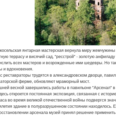
скосельская янтарная мастерская вернула миру жемчужины -
тную террасу и висячий сад, "ресстрой" - золотую анфилад
ислить всех мастеров и возрожденные ими шедевры. Но так
ы и вдохновения.
с реставраторы трудятся в александровском дворце, павил
аторской ферме, обновляют мраморный мост.
ней весной завершились работы в павильоне "Арсенал" в а
здесь откроется постоянная экспозиция, связанная с истор
аса во время великой отечественной войны подвергся зн
илетия здание в полуразрушенном состоянии находилось. 
осстановлении арсенала музей принял решение применить