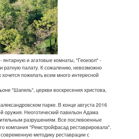
 янтарную и агатовые комнаты, "Геоизол" -
у и ратную палату. К сожалению, невозможно
 хочется пожелать всем много интересной
ьоне "Шапель", церкви воскресения христова,
лександровском парке. В конце августа 2016
ией оружия. Неоготический павильон Адама
ачительным разрушениям. Все послевоенные
Его компания "Ремстройфасад реставрировала".
 современную методику реставрации с