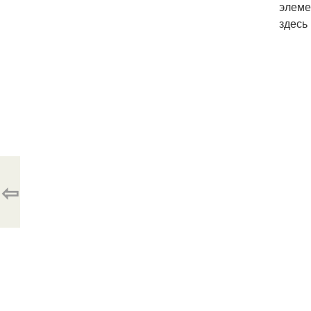
элеме
здесь
⇦