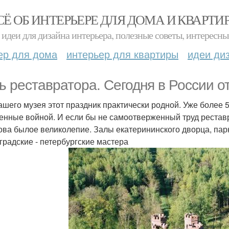
СЁ ОБ ИНТЕРЬЕРЕ ДЛЯ ДОМА И КВАРТИ
идеи для дизайна интерьера, полезные советы, интересны
ер для дома
интерьер для квартиры
идеи ди
ь реставратора. Сегодня в России о
ашего музея этот праздник практически родной. Уже более 5
енные войной. И если бы не самоотверженный труд рестав
ова былое великолепие. Залы екатерининского дворца, парк
градские - петербургские мастера