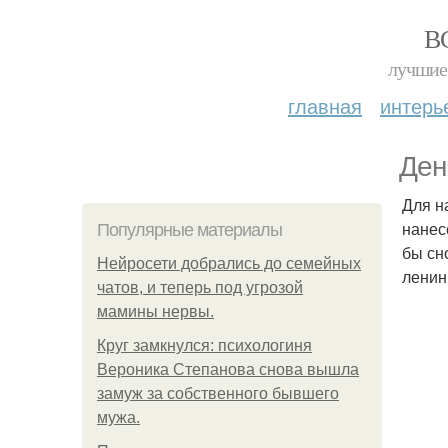
В
лучшие 
главная
интерь
Ден
Для н
нанес
Популярные материалы
бы сн
Нейросети добрались до семейных
ленин
чатов, и теперь под угрозой
мамины нервы.
Круг замкнулся: психологиня
Вероника Степанова снова вышла
замуж за собственного бывшего
мужа.