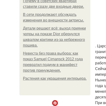
Почему в советских квартирах
ставили сразу две входные двери.
В сети продолжают обсуждать
изменения во внешности актрисы.
Детали решают всё: выход приянки
чопры на показе Dior обернулся
шквалом критики из-за небрежного
. Цар
пошива.
грани
Невеста без права выбора: как
переч
показ Samuel Cirnansck 2012 года
работ
превратил подиум в манифест
Сейча
против принуждения.
импер
Растения как украшения интерьера.
Нынеш
года 
менел
десят
При в