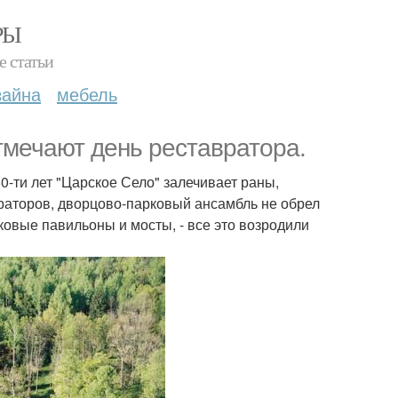
РЫ
е статьи
зайна
мебель
тмечают день реставратора.
0-ти лет "Царское Село" залечивает раны,
раторов, дворцово-парковый ансамбль не обрел
овые павильоны и мосты, - все это возродили