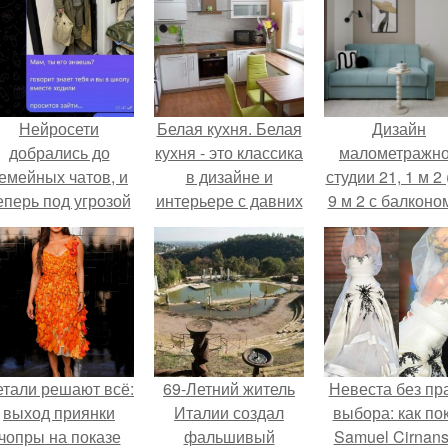
Нейросети
Белая кухня. Белая
Дизайн
добрались до
кухня - это классика
малометражн
емейных чатов, и
в дизайне и
студии 21, 1 м 2 
еперь под угрозой
интерьере с давних
9 м 2 с балконом
мамины нервы.
времён.
Краснодаре.
етали решают всё:
69-Летний житель
Невеста без пр
выход приянки
Италии создал
выбора: как по
чопры на показе
фальшивый
Samuel Cirnan