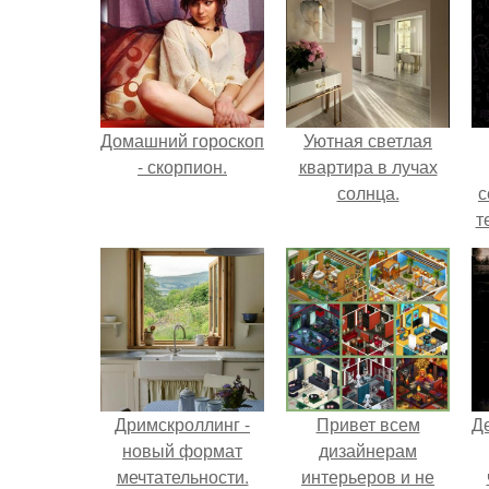
Домашний гороскоп
Уютная светлая
- скорпион.
квартира в лучах
солнца.
с
т
Дримскроллинг -
Привет всем
Д
новый формат
дизайнерам
мечтательности.
интерьеров и не