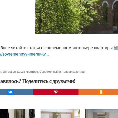
бнее читайте статьи о современном интерьере квартиры
ht
ry/sovremennyy-interer-kv...
и:
Интерьер зала в квартире
,
Современный интерьер квартиры
авилось? Поделитесь с друзьями!