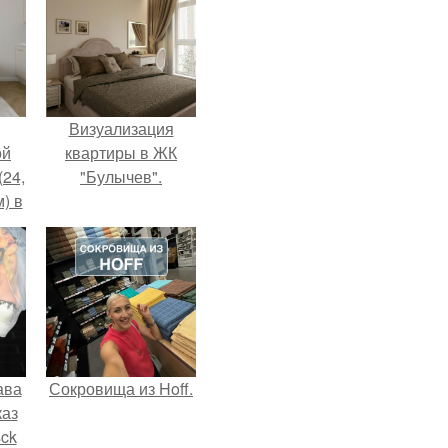
Визуализация
ой
квартиры в ЖК
(24,
"Булычев".
) в
ава
Сокровища из Hoff.
каз
sck