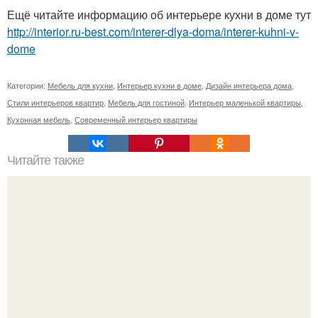
Ещё читайте информацию об интерьере кухни в доме тут
http://interior.ru-best.com/interer-dlya-doma/interer-kuhni-v-
dome
Категории:
Мебель для кухни
,
Интерьер кухни в доме
,
Дизайн интерьера дома
,
Стили интерьеров квартир
,
Мебель для гостиной
,
Интерьер маленькой квартиры
,
Кухонная мебель
,
Современный интерьер квартиры
Читайте также
Проект кафе Birgitta в Хельсинки, Финляндия, создала
компания Talli Architecture and Design.