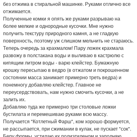
без отжима в стиральной машинке. Руками отлично все
отжимается.
Полученные комки я опять же руками разрываю на
более мелкие и однородные кусочки. Мне нужно
получить текстуру природного камня, а не гладкую
поверхность, поэтому уж слишком мельчить не стараюсь.
Теперь очередь за крахмалом! Пару ложек крахмала
развожу в полстакана воды и выливаю в кастрюлю с
кипящим литром воды - варю клейстер. Бумажную
крошку пересыпаю в ведро (в отжатом и покрошенном
состоянии масса занимает примерно треть ведра) и
понемногу добавляю клейстер. Главное не
переусердствовать, нам нужно смочить кусочки, а не
залить их.
Добавляю туда же примерно три столовые ложки
бустилата и перемешиваю руками всю массу.
Получается "Котлетный Фарш", ком хорошо формуется,
не рассыпается, при сжимании в кулак, не пускает "сок".
Беру формы, устилаю их полиэтиленом и заполняю