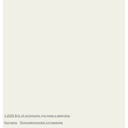
Эко - панно "Песочный Берег":
Три года назад мы купили борщевичное поле и
придумали мечту!
© 2026 Всё об интерьере для дома и квартиры
Контакты
Пользовательское соглашение