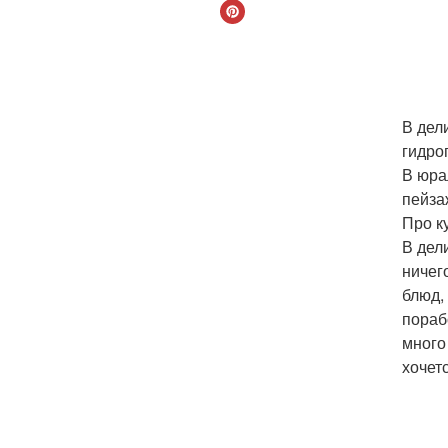
В дел
гидро
В юра
пейза
Про к
В дел
ничег
блюд,
пораб
много
хочет