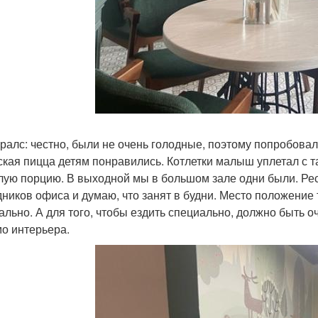
ралс: честно, были не очень голодные, поэтому попробовали
ская пицца детям понравились. Котлетки малыш уплетал с т
лую порцию. В выходной мы в большом зале одни были. Рес
дников офиса и думаю, что занят в будни. Место положение 
ально. А для того, чтобы ездить специально, должно быть оч
о интерьера.