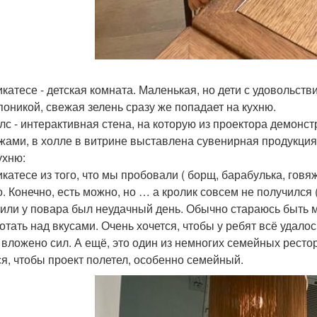
икатесе - детская комната. Маленькая, но дети с удовольств
поникой, свежая зелень сразу же попадает на кухню.
лс - интерактивная стена, на которую из проектора демонс
жами, в холле в витрине выставлена сувенирная продукция
ухню:
икатесе из того, что мы пробовали ( борщ, барабулька, говя
о. Конечно, есть можно, но … а кролик совсем не получился
 или у повара был неудачный день. Обычно стараюсь быть 
отать над вкусами. Очень хочется, чтобы у ребят всё удалос
 вложено сил. А ещё, это один из немногих семейных рестор
ся, чтобы проект полетел, особенно семейный.