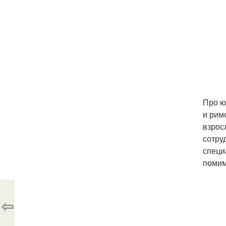
Про ю
и рим
взрос
сотру
специ
помим
⇦