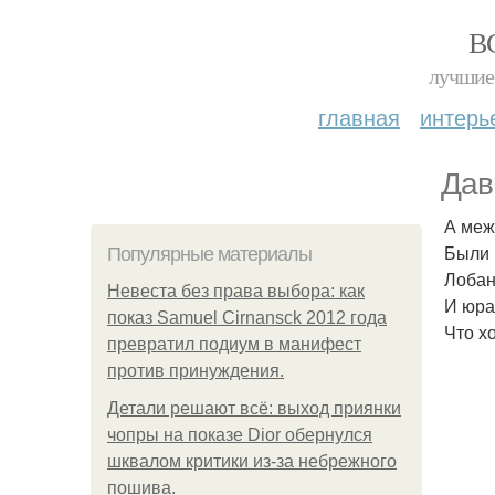
В
лучшие 
главная
интерь
Дав
А меж
Были 
Популярные материалы
Лобано
Невеста без права выбора: как
И юра
показ Samuel Cirnansck 2012 года
Что х
превратил подиум в манифест
против принуждения.
Детали решают всё: выход приянки
чопры на показе Dior обернулся
шквалом критики из-за небрежного
пошива.