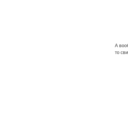
А воо
то св