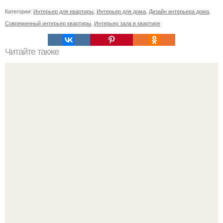
Категории:
Интерьер для квартиры
,
Интерьер для дома
,
Дизайн интерьера дома
,
Современный интерьер квартиры
,
Интерьер зала в квартире
Читайте также
Виды пеларгоний. Это важно знать.