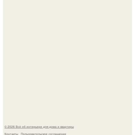
В Японии бесплатно раздают дома самураев - звучит как
план на новую жизнь.
Опишите интерьер кухни в 2-3 словах.
© 2026 Всё об интерьере для дома и квартиры
Контакты
Пользовательское соглашение