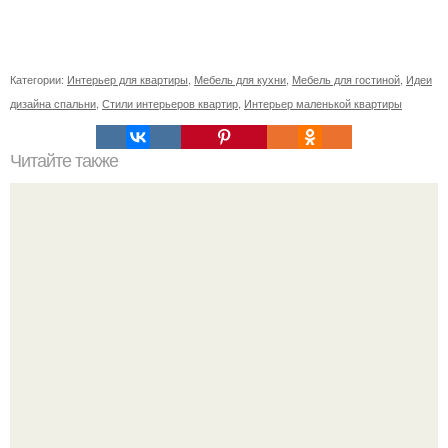
Категории:
Интерьер для квартиры
,
Мебель для кухни
,
Мебель для гостиной
,
Идеи
дизайна спальни
,
Стили интерьеров квартир
,
Интерьер маленькой квартиры
Читайте также
Создать интерьер мечты - несложно!