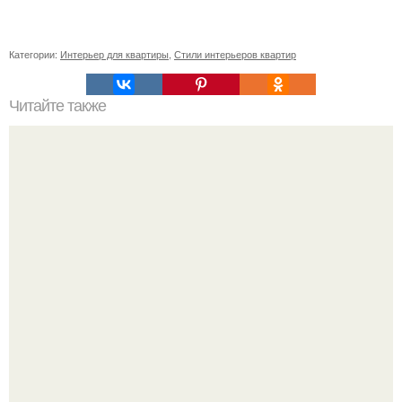
Категории:
Интерьер для квартиры
,
Стили интерьеров квартир
Читайте также
Пеллея - миниатюрный папоротник.