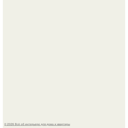
Среди сосен. Этот дом словно вырос среди деревьев, и
жизнь здесь течет в собственном ритме - спокойно, без
спешки и лишнего шума.
5 ошибок в планировке, из-за которых вы теряете метры.
© 2026 Всё об интерьере для дома и квартиры