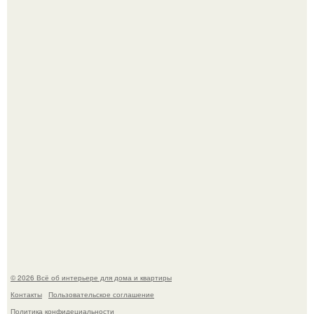
5 ошибок в планировке, из-за которых вы теряете метры.
"Проиллюстрированные Люди": Томас майландер
превратил солнечные ожоги в арт - объект.
© 2026 Всё об интерьере для дома и квартиры
Контакты
Пользовательское соглашение
Политика конфидециальности