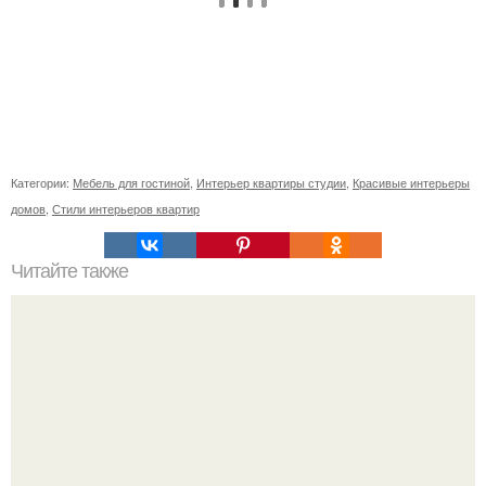
Категории:
Мебель для гостиной
,
Интерьер квартиры студии
,
Красивые интерьеры
домов
,
Стили интерьеров квартир
Читайте также
Вот такое до и после нашего маленького туалета.