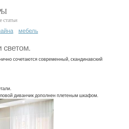
РЫ
е статьи
зайна
мебель
и светом.
онично сочетаются современный, скандинавский
тали.
угловой диванчик дополнен плетеным шкафом.