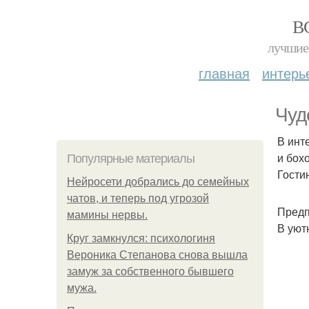
В
лучшие 
главная
интерь
Чуд
В инт
и бох
Популярные материалы
Гости
Нейросети добрались до семейных
чатов, и теперь под угрозой
Предп
мамины нервы.
В уют
Круг замкнулся: психологиня
Вероника Степанова снова вышла
замуж за собственного бывшего
мужа.