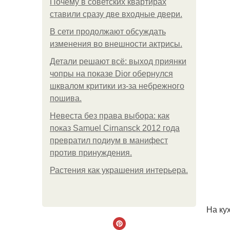
Почему в советских квартирах
ставили сразу две входные двери.
В сети продолжают обсуждать
изменения во внешности актрисы.
Детали решают всё: выход приянки
чопры на показе Dior обернулся
шквалом критики из-за небрежного
пошива.
Невеста без права выбора: как
показ Samuel Cirnansck 2012 года
превратил подиум в манифест
против принуждения.
Растения как украшения интерьера.
На ку