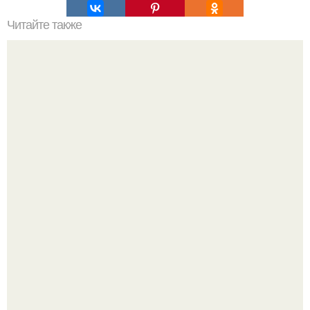
Читайте также
Икеа для прихожей ИДЕИ. Мебель для прихожей
«ИКЕА»: ассортимент и функциональные особенности
Стильный ремонт в двушке - мечта реальностью стала!