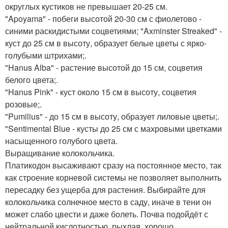
округлых кустиков не превышает 20-25 см.
"Apoyama" - побеги высотой 20-30 см с фиолетово -
синими раскидистыми соцветиями; "Axminster Streaked" -
куст до 25 см в высоту, образует белые цветы с ярко-
голубыми штрихами;.
"Hanus Alba" - растение высотой до 15 см, соцветия
белого цвета;.
"Hanus Pink" - куст около 15 см в высоту, соцветия
розовые;.
"Pumilius" - до 15 см в высоту, образует лиловые цветы;.
"Sentimental Blue - кусты до 25 см с махровыми цветками
насыщенного голубого цвета.
Выращивание колокольчика.
Платикодон высаживают сразу на постоянное место, так
как строение корневой системы не позволяет выполнить
пересадку без ущерба для растения. Выбирайте для
колокольчика солнечное место в саду, иначе в тени он
может слабо цвести и даже болеть. Почва подойдёт с
нейтральной кислотностью, рыхлая, хорошо