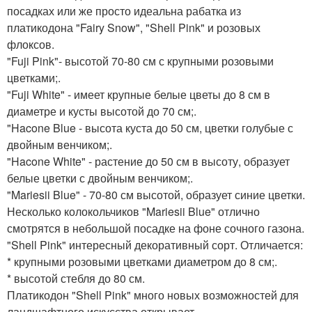
посадках или же просто идеальна рабатка из
платикодона "Fairy Snow", "Shell Pink" и розовых
флоксов.
"Fuji Pink"- высотой 70-80 см с крупными розовыми
цветками;.
"Fuji White" - имеет крупные белые цветы до 8 см в
диаметре и кусты высотой до 70 см;.
"Hacone Blue - высота куста до 50 см, цветки голубые с
двойным венчиком;.
"Hacone White" - растение до 50 см в высоту, образует
белые цветки с двойным венчиком;.
"Mariesii Blue" - 70-80 см высотой, образует синие цветки.
Несколько колокольчиков "Mariesii Blue" отлично
смотрятся в небольшой посадке на фоне сочного газона.
"Shell Pink" интересный декоративный сорт. Отличается:
* крупными розовыми цветками диаметром до 8 см;.
* высотой стебля до 80 см.
Платикодон "Shell Pink" много новых возможностей для
ландшафтного искусства открывает.