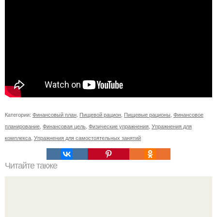
Категории:
Финансовый план
,
Пищевой рацион
,
Пищевые рационы
,
Финансовое
планирование
,
Финансовая цель
,
Физические упражнения
,
Упражнения для
комплекса
,
Упражнения для самостоятельных занятий
Читайте также