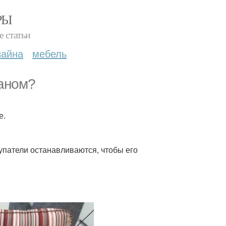
РЫ
е статьи
зайна
мебель
ваном?
е.
упатели останавливаются, чтобы его