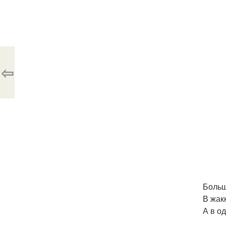
⇦
Больш
В жак
А в о