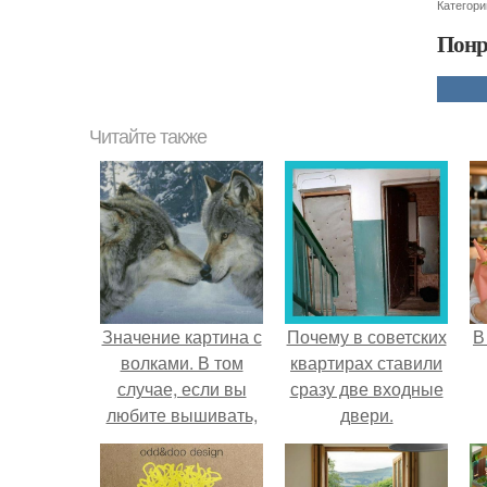
Категори
Понр
Читайте также
Значение картина с
Почему в советских
В
волками. В том
квартирах ставили
случае, если вы
сразу две входные
любите вышивать,
двери.
то наверняка
задумывались о