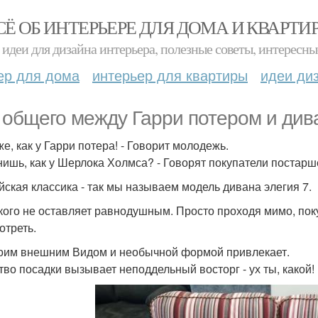
СЁ ОБ ИНТЕРЬЕРЕ ДЛЯ ДОМА И КВАРТИ
идеи для дизайна интерьера, полезные советы, интересны
ер для дома
интерьер для квартиры
идеи ди
 общего между Гарри потером и ди
же, как у Гарри потера! - Говорит молодежь.
нишь, как у Шерлока Холмса? - Говорят покупатели постарш
йская классика - так мы называем модель дивана элегия 7.
кого не оставляет равнодушным. Просто проходя мимо, пок
отреть.
оим внешним Видом и необычной формой привлекает.
тво посадки вызывает неподдельный восторг - ух ты, какой!