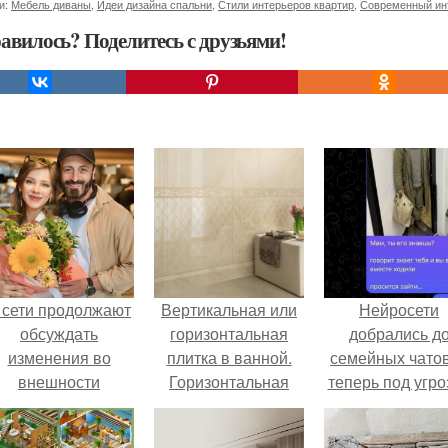
и:
Мебель диваны
,
Идеи дизайна спальни
,
Стили интерьеров квартир
,
Современный ин
авилось? Поделитесь с друзьями!
 сети продолжают
Вертикальная или
Нейросети
обсуждать
горизонтальная
добрались д
изменения во
плитка в ванной.
семейных чатов
внешности
Горизонтальная
теперь под угро
актрисы.
или вертикальная
мамины нерв
укладка плитки: так