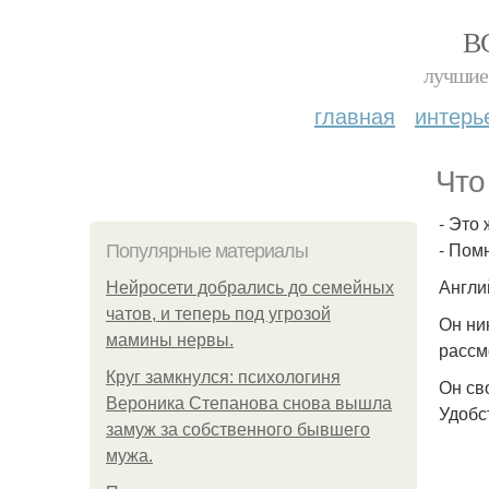
В
лучшие 
главная
интерь
Что
- Это 
- Пом
Популярные материалы
Англи
Нейросети добрались до семейных
чатов, и теперь под угрозой
Он ни
мамины нервы.
рассм
Круг замкнулся: психологиня
Он св
Вероника Степанова снова вышла
Удобс
замуж за собственного бывшего
мужа.