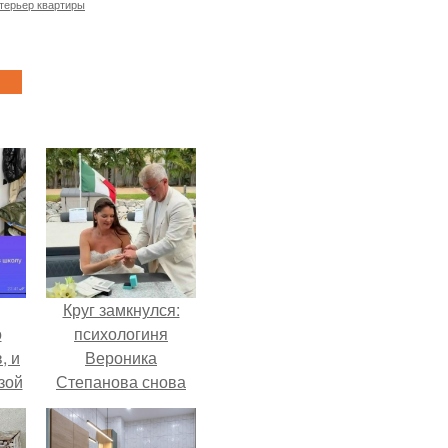
терьер квартиры
Круг замкнулся:
о
психологиня
, и
Вероника
зой
Степанова снова
ы.
вышла замуж за
собственного