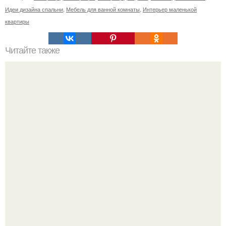
Идеи дизайна спальни
,
Мебель для ванной комнаты
,
Интерьер маленькой
квартиры
Читайте также
Советские мебельные стенки названия. Вещи века:
советские стенки 80-х.