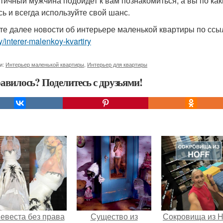
тичный мужчина подойдет к вам познакомиться, а вы по как
сь и всегда используйте свой шанс.
те далее новости об интерьере маленькой квартиры по сс
ry/interer-malenkoy-kvartiry
и:
Интерьер маленькой квартиры
,
Интерьер для квартиры
авилось? Поделитесь с друзьями!
евеста без права
Существо из
Сокровища из Ho