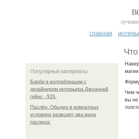
В
лучшие 
главная
интерь
Что
Навер
магии
Популярные материалы
Форму
Барби в коллаборации с
дизайнером интерьера Джоанной
Чем ч
гейнс - $35.
вы не 
толсто
Паслён. Обычно в комнатных
условиях разводят два вида
паслена: