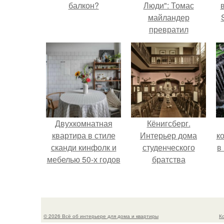
балкон?
Люди": Томас
майландер
превратил
солнечные ожоги в
п
арт - объект.
в
Двухкомнатная
Кёнигсберг.
квартира в стиле
Интерьер дома
к
сканди кинфолк и
студенческого
в
мебелью 50-х годов
братства
в высотке на
"Германия".
котельнической.
© 2026 Всё об интерьере для дома и квартиры
К