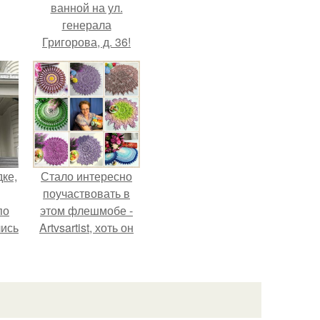
ванной на ул.
генерала
Григорова, д. 36!
дке,
Стало интересно
поучаствовать в
по
этом флешмобе -
лись
Artvsartist, хоть он
ию
не совсем про
.
рукоделие, а
больше про
живопись, рисунок.