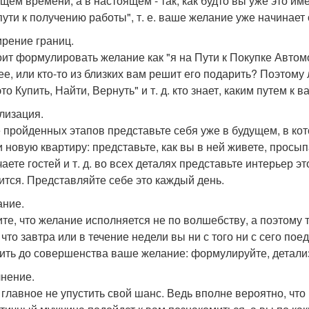
ущем времени, а в настоящем - так, как будто вы уже это им
 пути к получению работы", т. е. ваше желание уже начинает
рение границ.
оит формулировать желание как "я на Пути к Покупке Автом
ее, или кто-то из близких вам решит его подарить? Поэтому
то Купить, Найти, Вернуть" и т. д. кто знает, каким путем к
лизация.
 пройденных этапов представьте себя уже в будущем, в ко
и новую квартиру: представьте, как вы в ней живете, просып
аете гостей и т. д. во всех деталях представьте интерьер э
ится. Представляйте себе это каждый день.
ние.
те, что желание исполняется не по волшебству, а поэтому 
 что завтра или в течение недели вы ни с того ни с сего по
ить до совершенства ваше желание: формулируйте, детализ
нение.
 главное не упустить свой шанс. Ведь вполне вероятно, чт