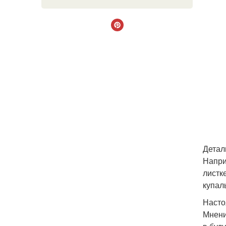
Детал
Напри
листк
купал
Насто
Мнени