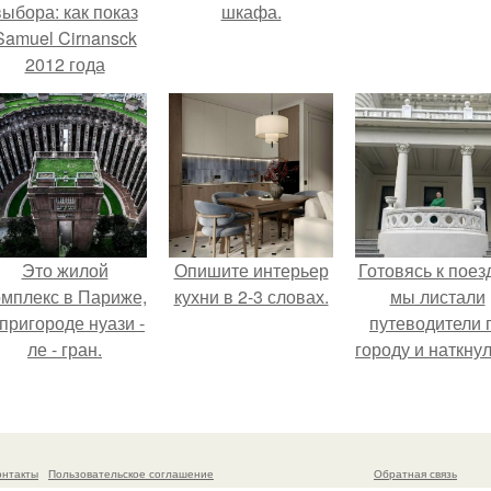
выбора: как показ
шкафа.
Samuel Cirnansck
2012 года
ревратил подиум
 манифест против
принуждения.
Это жилой
Опишите интерьер
Готовясь к поез
омплекс в Париже,
кухни в 2-3 словах.
мы листали
 пригороде нуази -
путеводители 
ле - гран.
городу и наткну
на фотограф
белого дворца
онтакты
Пользовательское соглашение
Обратная связь