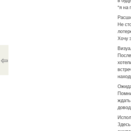
в буд
"я на
Расши
Не ст
лотер
Хочу э
Визуа
После
⇦
хотел
встреч
наход
Ожида
Помни
ждать
довод
Испол
Здесь