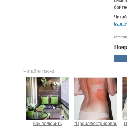
симпа
бойте
Читай
kvarti
Категори
Понр
Читайте также
Как полюбить
"Проиллюстрированные
Н