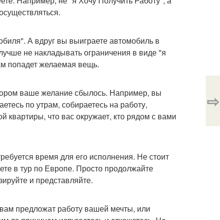
еете. Например, не "я Хочу Получить Работу", а
 осуществляться.
обиля". А вдруг вы выиграете автомобиль в
 лучше не накладывать ограничения в виде "я
 вам попадет желаемая вещь.
тором ваше желание сбылось. Например, вы
⇨
аетесь по утрам, собираетесь на работу,
той квартиры, что вас окружает, кто рядом с вами
требуется время для его исполнения. Не стоит
едете в тур по Европе. Просто продолжайте
ируйте и представляйте.
о вам предложат работу вашей мечты, или