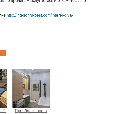
им-то причинам испугаетесь и откажетесь. Не
ылке
http://interior.ru-best.com/interer-dlya-
ff.
Преображение в