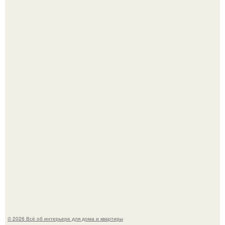
В Японии бесплатно раздают дома самураев - звучит как
план на новую жизнь.
Опишите интерьер кухни в 2-3 словах.
© 2026 Всё об интерьере для дома и квартиры