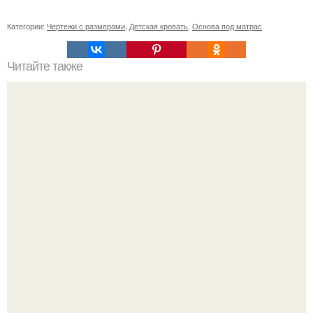
Категории:
Чертежи с размерами
,
Детская кровать
,
Основа под матрас
Читайте также
Значение картина с волками. В том случае, если вы
любите вышивать, то наверняка задумывались о том,
что означает та или иная вышитая вами картина.