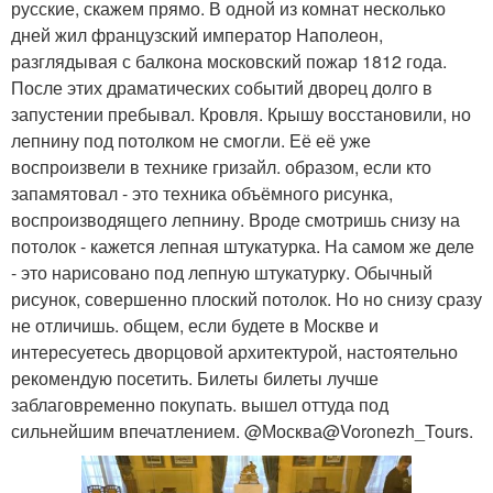
русские, скажем прямо. В одной из комнат несколько
дней жил французский император Наполеон,
разглядывая с балкона московский пожар 1812 года.
После этих драматических событий дворец долго в
запустении пребывал. Кровля. Крышу восстановили, но
лепнину под потолком не смогли. Её её уже
воспроизвели в технике гризайл. образом, если кто
запамятовал - это техника объёмного рисунка,
воспроизводящего лепнину. Вроде смотришь снизу на
потолок - кажется лепная штукатурка. На самом же деле
- это нарисовано под лепную штукатурку. Обычный
рисунок, совершенно плоский потолок. Но но снизу сразу
не отличишь. общем, если будете в Москве и
интересуетесь дворцовой архитектурой, настоятельно
рекомендую посетить. Билеты билеты лучше
заблаговременно покупать. вышел оттуда под
сильнейшим впечатлением. @Москва@Voronezh_Tours.