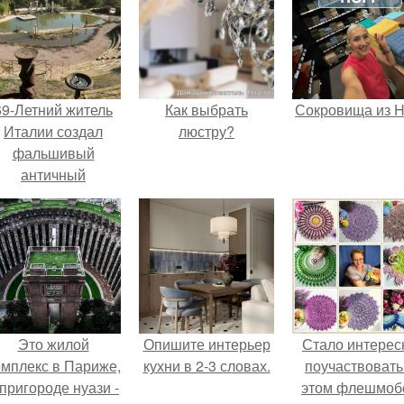
69-Летний житель
Как выбрать
Сокровища из Ho
Италии создал
люстру?
фальшивый
античный
амфитеатр и
долгое время
успешно выдавал
его за настоящее
историческое
наследие.
Это жилой
Опишите интерьер
Стало интерес
омплекс в Париже,
кухни в 2-3 словах.
поучаствовать
 пригороде нуази -
этом флешмобе