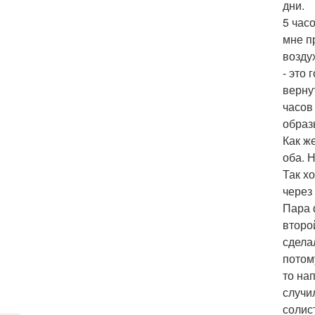
дни.
5 час
мне п
возду
- это
верну
часов
образ
Как ж
оба. 
Так хо
через
Пара 
второ
сдела
потом
то на
случи
солис