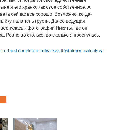
ныне я его храню, как свое собственное. А
овека сейчас все хорошо. Возможно, когда-
улыбку пала тень грусти. Далее ведущая
 вернулась к фотографии Никиты, где он
. Ровно во столько, во сколько я проснулась.
ior.ru-best.com/interer-dlya-kvartiry/interer-malenkoy-