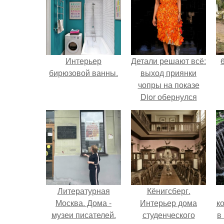
Интерьер
Детали решают всё:
бирюзовой ванны.
выход приянки
чопры на показе
Dior обернулся
шквалом критики
из-за небрежного
пошива.
Литературная
Кёнигсберг.
Москва. Дома -
Интерьер дома
к
музеи писателей.
студенческого
в