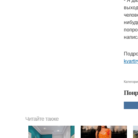
выход
челов
нибуд
попро
напис
Подро
kvartir
Категори
Понр
Читайте также