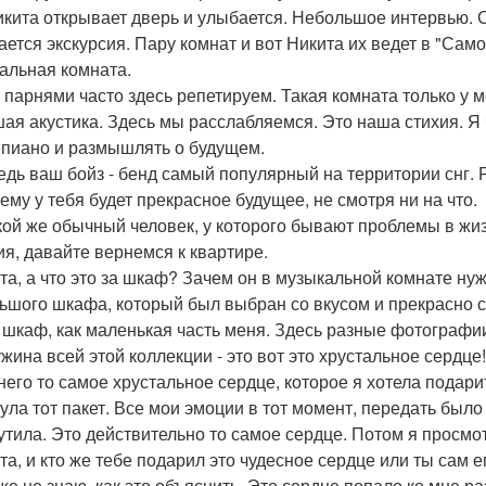
икита открывает дверь и улыбается. Небольшое интервью. 
ается экскурсия. Пару комнат и вот Никита их ведет в "Сам
альная комната.
с парнями часто здесь репетируем. Такая комната только у
ая акустика. Здесь мы расслабляемся. Это наша стихия. Я 
пиано и размышлять о будущем.
ведь ваш бойз - бенд самый популярный на территории снг
ему у тебя будет прекрасное будущее, не смотря ни на что.
акой же обычный человек, у которого бывают проблемы в жиз
ия, давайте вернемся к квартире.
ита, а что это за шкаф? Зачем он в музыкальной комнате ну
ьшого шкафа, который был выбран со вкусом и прекрасно с
т шкаф, как маленькая часть меня. Здесь разные фотографии
жина всей этой коллекции - это вот это хрустальное сердце
 него то самое хрустальное сердце, которое я хотела подари
ула тот пакет. Все мои эмоции в тот момент, передать было
утила. Это действительно то самое сердце. Потом я просмо
та, и кто же тебе подарил это чудесное сердце или ты сам е
аже не знаю, как это объяснить. Это сердце попало ко мне 