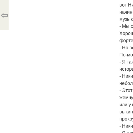
вот Н
⇦
начин
музык
- Мы 
Хорош
форте
- Но 
По-мо
- Я т
истор
- Ник
небол
- Это
жемчу
или у
выкин
прокр
- Ники
- Я д