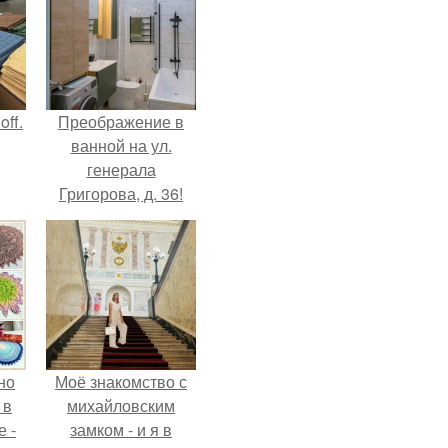
ff.
Преображение в
ванной на ул.
генерала
Григорова, д. 36!
но
Моё знакомство с
 в
михайловским
 -
замком - и я в