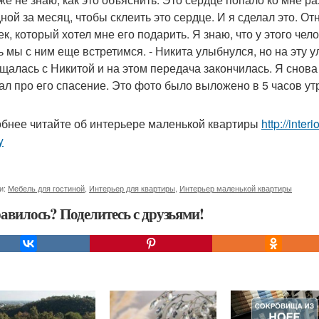
ной за месяц, чтобы склеить это сердце. И я сделал это. От
ек, который хотел мне его подарить. Я знаю, что у этого чел
ь мы с ним еще встретимся. - Никита улыбнулся, но на эту 
щалась с Никитой и на этом передача закончилась. Я снова
ал про его спасение. Это фото было выложено в 5 часов утра
бнее читайте об интерьере маленькой квартиры
http://inter
y
и:
Мебель для гостиной
,
Интерьер для квартиры
,
Интерьер маленькой квартиры
авилось? Поделитесь с друзьями!