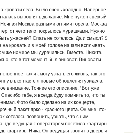
на кровати села. Было очень холодно. Наверное
пыталась выровнять дыхание. Мне нужен свежый
н. Ночная Москва разными огнями горела. Москва
ветер, от чего тело покрылось мурашками. Нужно
быть ужасней? Спать не хотелось. Да и смысл? 5
ла на кровать и в моей голове начали всплывать
ком же номере мы дурачились. Вместе. Никита.
ажно, кто в тот момент был виноват. Виноваты
нственное, как я смогу узнать его жизнь, так это
руппу в вконтакте я новые обновления увидела.
ое внимание. Точнее его описание. "Вот уже
Спасибо тебе, я всегда буду помнить то, что ты
нимал. Фото было сделано на их концерте,
очный пакет ярко - красного цвета. Он мне что-
к хотелось позвонить, узнать, что с ним
ча, где ведущая с оператором посетила квартиры
едь квартиры Ника. Он.ведущая звонит в дверь и