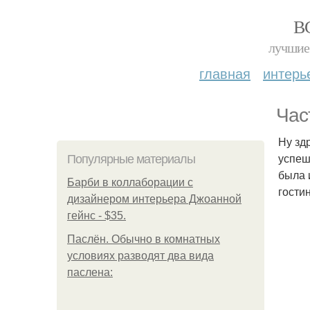
В
лучшие 
главная
интерь
Час
Ну зд
успеш
Популярные материалы
была 
Барби в коллаборации с
гости
дизайнером интерьера Джоанной
гейнс - $35.
Паслён. Обычно в комнатных
условиях разводят два вида
паслена: