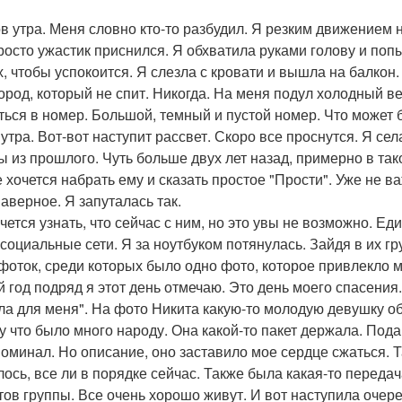
ов утра. Меня словно кто-то разбудил. Я резким движением 
росто ужастик приснился. Я обхватила руками голову и по
х, чтобы успокоится. Я слезла с кровати и вышла на балко
 город, который не спит. Никогда. На меня подул холодный 
ться в номер. Большой, темный и пустой номер. Что может 
 утра. Вот-вот наступит рассвет. Скоро все проснутся. Я се
ы из прошлого. Чуть больше двух лет назад, примерно в та
е хочется набрать ему и сказать простое "Прости". Уже не в
Наверное. Я запуталась так.
чется узнать, что сейчас с ним, но это увы не возможно. Еди
 социальные сети. Я за ноутбуком потянулась. Зайдя в их г
фоток, среди которых было одно фото, которое привлекло м
й год подряд я этот день отмечаю. Это день моего спасения. 
ла для меня". На фото Никита какую-то молодую девушку об
у что было много народу. Она какой-то пакет держала. Подар
поминал. Но описание, оно заставило мое сердце сжаться. Та
лось, все ли в порядке сейчас. Также была какая-то переда
тов группы. Все очень хорошо живут. И вот наступила очер