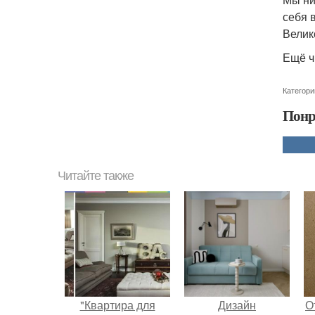
себя 
Велик
Ещё ч
Категори
Понр
Читайте также
"Квартира для
Дизайн
О