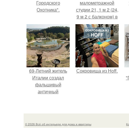
Городского
малометражной
Охотника".
студии 21, 1 м 2 (24,
9 м 2 с балконом) в
Краснодаре.
69-Летний житель
Сокровища из Hoff.
Италии создал
"
фальшивый
античный
амфитеатр и
долгое время
успешно выдавал
его за настоящее
© 2026 Всё об интерьере для дома и квартиры
К
историческое