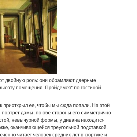
ают двойную роль: они обрамляют дверные
высоту помещения. Пройдемся" по гостиной.
 приоткрыл ее, чтобы мы сюда попали. На этой
ой портрет дамы, по обе стороны его симметрично
остой, невычурной формы, у дивана находится
жке, оканчивающейся треугольной подставкой,
леченно читает человек средних лет в сюртуке и