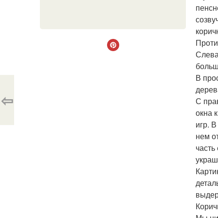
пенсн
созву
корич
Проти
Слева
больш
В про
дерев
⇦
С пра
окна 
игр. 
нем о
часть
украш
Карти
детал
выдер
Корич
Мы ни