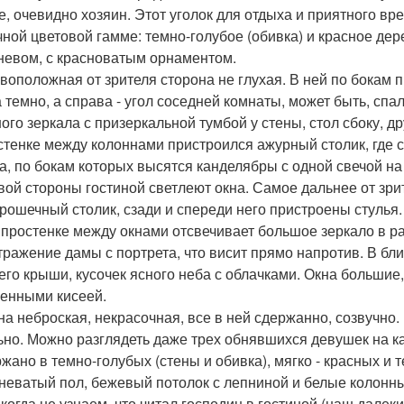
е, очевидно хозяин. Этот уголок для отдыха и приятного 
чной цветовой гамме: темно-голубое (обивка) и красное дере
невом, с красноватым орнаментом.
воположная от зрителя сторона не глухая. В ней по бокам п
 темно, а справа - угол соседней комнаты, может быть, спа
ого зеркала с призеркальной тумбой у стены, стол сбоку, др
стенке между колоннами пристроился ажурный столик, где с
а, по бокам которых высятся канделябры с одной свечой на
вой стороны гостиной светлеют окна. Самое дальнее от зри
крошечный столик, сзади и спереди него пристроены стулья.
В простенке между окнами отсвечивает большое зеркало в р
тражение дамы с портрета, что висит прямо напротив. В бли
 его крыши, кусочек ясного неба с облачками. Окна больши
енными кисеей.
на неброская, некрасочная, все в ней сдержанно, созвучно
ьно. Можно разглядеть даже трех обнявшихся девушек на ка
жано в темно-голубых (стены и обивка), мягко - красных и т
неватый пол, бежевый потолок с лепниной и белые колонн
когда не узнаем, что читал господин в гостиной (наш далекий