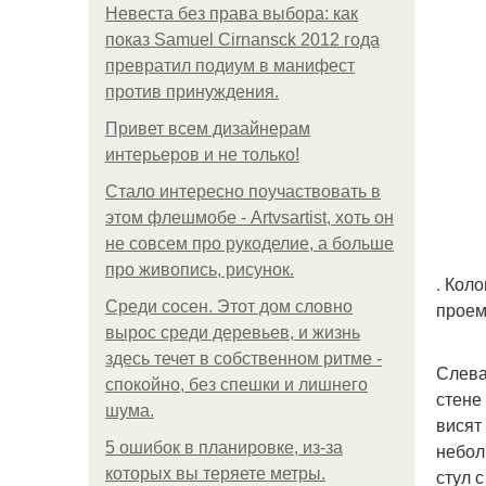
Невеста без права выбора: как
показ Samuel Cirnansck 2012 года
превратил подиум в манифест
против принуждения.
Привет всем дизайнерам
интерьеров и не только!
Стало интересно поучаствовать в
этом флешмобе - Artvsartist, хоть он
не совсем про рукоделие, а больше
про живопись, рисунок.
. Кол
Среди сосен. Этот дом словно
проем
вырос среди деревьев, и жизнь
здесь течет в собственном ритме -
Слева
спокойно, без спешки и лишнего
стене
шума.
висят
5 ошибок в планировке, из-за
небол
которых вы теряете метры.
стул 