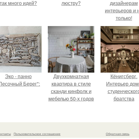
так много идей?
люстру?
дизайнерам
интерьеров и 
только!
Эко - панно
Двухкомнатная
Кёнигсберг.
Песочный Берег":
квартира в стиле
Интерьер дом
сканди кинфолк и
студенческог
мебелью 50-х годов
братства
в высотке на
"Германия".
котельнической.
онтакты
Пользовательское соглашение
Обратная связь