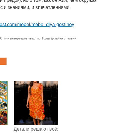
ас и знаниями, и впечатлениями.
u-best.com/mebel/mebel-dlya-gostinoy
Стили интерьеров квартир
,
Идеи дизайна спальни
Детали решают всё: