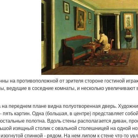
онны на противоположной от зрителя стороне гостиной игр
ы, ведущие в соседние комнаты, и несколько увеличивают 
 на переднем плане видна полуотворенная дверь. Художник
 - пять картин. Одна (большая, в центре) представляет соб
 остальные полотна. Вдоль стены располагается диван, пр
ьшой изящный столик с овальной столешницей на одной но
с изогнутой спинкой - рядом. На нем липом к стене что-то ув