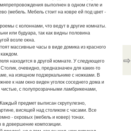
времяпрепровождения выполнен в одном стиле и
во (мебель. Мебель стоит на ковре ей под цвет -
роемы с колоннами, что ведут в другие комнаты.
льни или будуара, так как видны половина
угой возле окна.
тоят массивные часы в виде домика из красного
 каждом.
⇨
теля находится в другой комнате. У следующего
 Столик, очевидно, предназначен для каких-то
аме, на изящном подзеркальнике с ножками. В
жнее к нам окно виден уголок соседнего дома и
е, чистые, с полупрозрачными ламбрикенами,
. Каждый предмет выписан скрупулезно,
ртине, висящей над столиком с часами. Все
емно - охровых (мебель и ковер) тонах.
ы в довершение композиции.
 предок), но о том, как он жил, чем окружал