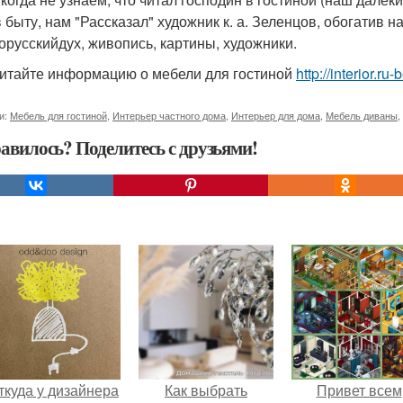
в быту, нам "Рассказал" художник к. а. Зеленцов, обогатив н
орусскийдух, живопись, картины, художники.
итайте информацию о мебели для гостиной
http://interior.r
и:
Мебель для гостиной
,
Интерьер частного дома
,
Интерьер для дома
,
Мебель диваны
,
авилось? Поделитесь с друзьями!
ткуда у дизайнера
Как выбрать
Привет всем