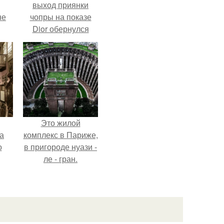
выход приянки
не
чопры на показе
Dior обернулся
шквалом критики
из-за небрежного
пошива.
Это жилой
а
комплекс в Париже,
о
в пригороде нуази -
ле - гран.