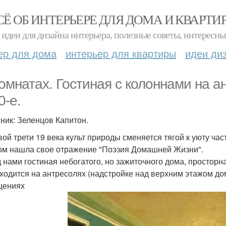
СЁ ОБ ИНТЕРЬЕРЕ ДЛЯ ДОМА И КВАРТИ
идеи для дизайна интерьера, полезные советы, интересны
ер для дома
интерьер для квартиры
идеи ди
комнатах. Гостиная с колоннами на ан
0-е.
ник: Зеленцов Капитон.
вой трети 19 века культ природы сменяется тягой к уюту час
ом нашла свое отражение "Поэзия Домашней Жизни".
 нами гостиная небогатого, но зажиточного дома, просторная
аходится на антресолях (надстройке над верхним этажом д
щениях