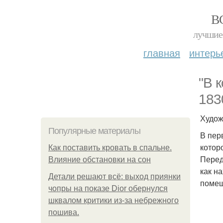
В
лучшие 
главная
интерь
"В 
183
Худож
Популярные материалы
В пер
котор
Как поставить кровать в спальне.
Перед
Влияние обстановки на сон
как н
Детали решают всё: выход приянки
поме
чопры на показе Dior обернулся
шквалом критики из-за небрежного
пошива.