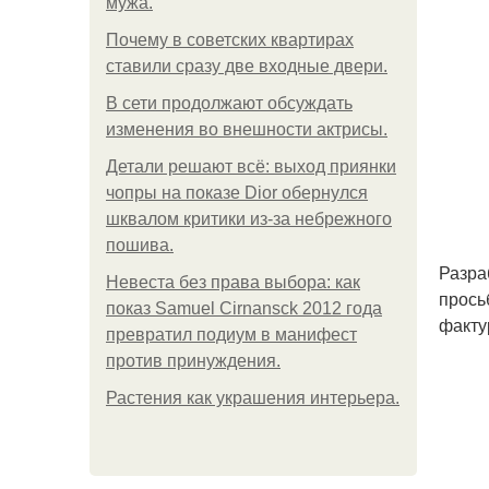
мужа.
Почему в советских квартирах
ставили сразу две входные двери.
В сети продолжают обсуждать
изменения во внешности актрисы.
Детали решают всё: выход приянки
чопры на показе Dior обернулся
шквалом критики из-за небрежного
пошива.
Разра
Невеста без права выбора: как
прось
показ Samuel Cirnansck 2012 года
факту
превратил подиум в манифест
против принуждения.
Растения как украшения интерьера.