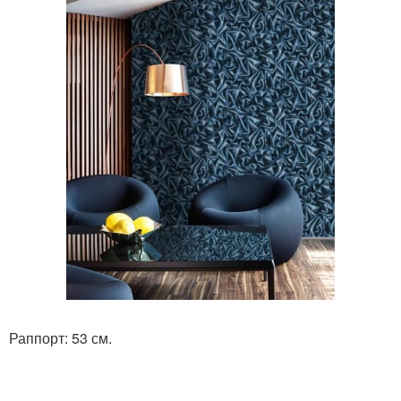
Раппорт: 53 см.