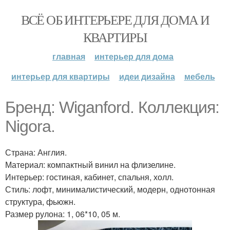
ВСЁ ОБ ИНТЕРЬЕРЕ ДЛЯ ДОМА И
КВАРТИРЫ
главная
интерьер для дома
интерьер для квартиры
идеи дизайна
мебель
Бренд: Wiganford. Коллекция:
Nigora.
Страна: Англия.
Материал: компактный винил на флизелине.
Интерьер: гостиная, кабинет, спальня, холл.
Стиль: лофт, минималистический, модерн, однотонная
структура, фьюжн.
Размер рулона: 1, 06*10, 05 м.