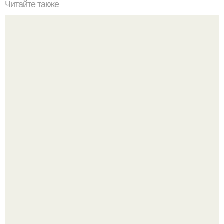
Читайте также
Черный цвет в интерьере - символ аристократичности и
роскоши.
Визуализация квартиры в ЖК "Булычев".