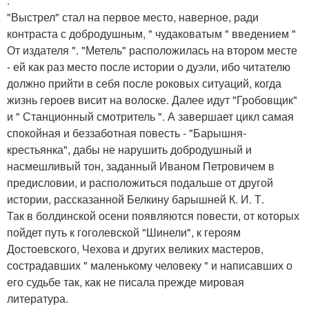
.
"Выстрел" стал на первое место, наверное, ради
контраста с добродушным, " чудаковатым " введением "
От издателя ". "Метель" расположилась на втором месте
- ей как раз место после истории о дуэли, ибо читателю
должно прийти в себя после роковых ситуаций, когда
жизнь героев висит на волоске. Далее идут "Гробовщик"
и " Станционный смотритель ". А завершает цикл самая
спокойная и беззаботная повесть - "Барышня-
крестьянка", дабы не нарушить добродушный и
насмешливый тон, заданный Иваном Петровичем в
предисловии, и расположиться подальше от другой
истории, рассказанной Белкину барышней К. И. Т.
Так в болдинской осени появляются повести, от которых
пойдет путь к гоголевской "Шинели", к героям
Достоевского, Чехова и других великих мастеров,
сострадавших " маленькому человеку " и написавших о
его судьбе так, как не писала прежде мировая
литература.