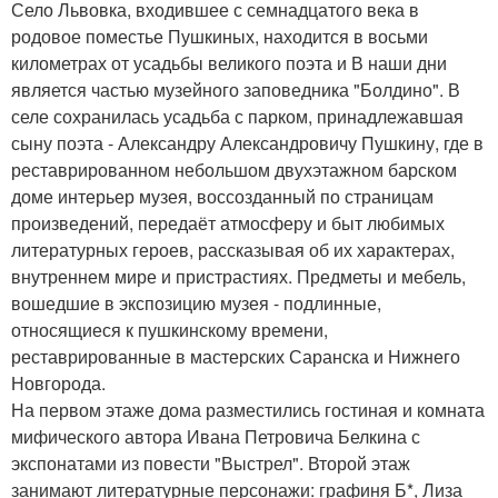
Село Львовка, входившее с семнадцатого века в
родовое поместье Пушкиных, находится в восьми
километрах от усадьбы великого поэта и В наши дни
является частью музейного заповедника "Болдино". В
селе сохранилась усадьба с парком, принадлежавшая
сыну поэта - Александру Александровичу Пушкину, где в
реставрированном небольшом двухэтажном барском
доме интерьер музея, воссозданный по страницам
произведений, передаёт атмосферу и быт любимых
литературных героев, рассказывая об их характерах,
внутреннем мире и пристрастиях. Предметы и мебель,
вошедшие в экспозицию музея - подлинные,
относящиеся к пушкинскому времени,
реставрированные в мастерских Саранска и Нижнего
Новгорода.
На первом этаже дома разместились гостиная и комната
мифического автора Ивана Петровича Белкина с
экспонатами из повести "Выстрел". Второй этаж
занимают литературные персонажи: графиня Б*, Лиза