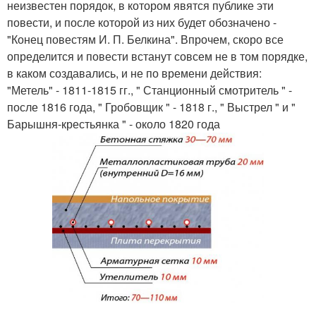
неизвестен порядок, в котором явятся публике эти
повести, и после которой из них будет обозначено -
"Конец повестям И. П. Белкина". Впрочем, скоро все
определится и повести встанут совсем не в том порядке,
в каком создавались, и не по времени действия:
"Метель" - 1811-1815 гг., " Станционный смотритель " -
после 1816 года, " Гробовщик " - 1818 г., " Выстрел " и "
Барышня-крестьянка " - около 1820 года