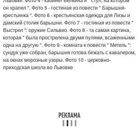
Львовке. Фото 4 - кабинет Белкина и " стул, на котором
он храпел ". Фото 5 - гостиная из повести " Барышня-
крестьянка ". Фото 6 - крестьянская одежда для Лизы и
дамский столик барышни. Фото 7 - гостиная из повести "
Выстрел ": оружие Сильвио. Фото 8 - та самая картина,
которая " была прострелена двумя пулями, всаженными
одна на другую ". Фото 9 - комната к повести " Метель ":
сундук уже собран, барышня готова бежать с кавалером,
на окнах морозные узоры. Фото 10 - церковно-
приходская школа во Львовке