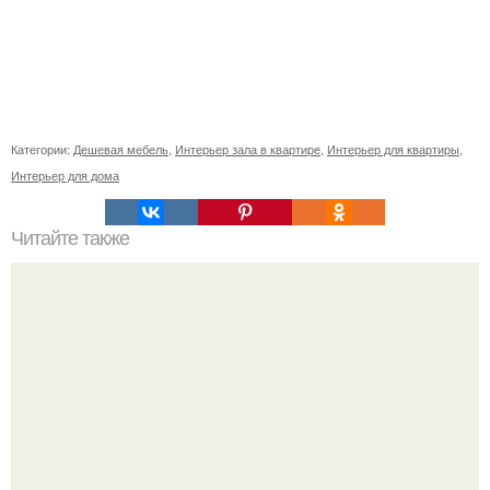
Категории:
Дешевая мебель
,
Интерьер зала в квартире
,
Интерьер для квартиры
,
Интерьер для дома
Читайте также
? 11. Вещей, которые стоит сделать в Будапеште всем?