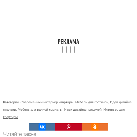
Категории:
Современный интерьер квартиры
,
Мебель для гостиной
,
Идеи дизайна
спальни
,
Мебель для ванной комнаты
,
Идеи дизайна прихожей
,
Интерьер для
квартиры
Читайте также