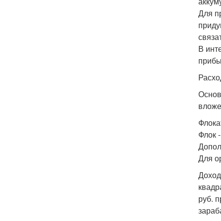
аккум
Для п
приду
связа
В инт
прибы
Расхо
Основ
вложе
Флока
Флок -
Дополн
Для о
Доход
квадр
руб. 
зараб