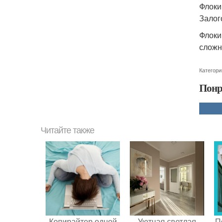
Флоки
Залог
Флоки
сложн
Категори
Понр
Читайте также
Копирайтер одной
Уютная светлая
П