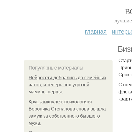
В
лучшие 
главная
интерь
Биз
Старт
Прибы
Популярные материалы
Срок 
Нейросети добрались до семейных
С пом
чатов, и теперь под угрозой
флока
мамины нервы.
кварт
Круг замкнулся: психологиня
Вероника Степанова снова вышла
замуж за собственного бывшего
мужа.