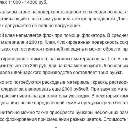
лах 11000 - 14000 руб.
чальном этапе на поверхность наносится клеевая основа, л
отличающийся высоким уровнем электропроводности. Для н
ях допускается ее полное погружение.
ой клея напыляется флок при помощи флокатора. В среднем
 материала и 200 гр. Клея. Флокированная поверхность со
льких лет, останется приятной на ощупь и может обрести, п
тировочная стоимость расходных материалов на 1 кв. м. ск
изительно это 350 руб. для начала можно купить 5 основны
иала швейцарского производства составляет 1500 руб/кг.
о это потребуются расходные материалы: краска, растворите
о следует запланировать еще 2000 рублей. При закупке мат
 рассчитывать на дополнительную скидку. В некоторых ком
дования свыше определенной суммы предусмотрено беспл
нительно можно также приобрести бункеры небольших разм
сс флокирования при смешении разных цветов. Стоимость та