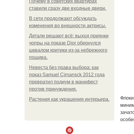
Почему в советских квартирах
ставили сразу две входные двери.
В сети продолжают обсуждать
изменения во внешности актрисы.
Детали решают всё: выход приянки
чопры на показе Dior обернулся
шквалом критики из-за небрежного
пошива.
Невеста без права выбора: как
показ Samuel Cirnansck 2012 года
превратил подиум в манифест
против принуждения.
Флоки
Растения как украшения интерьера.
миним
зачат
особе