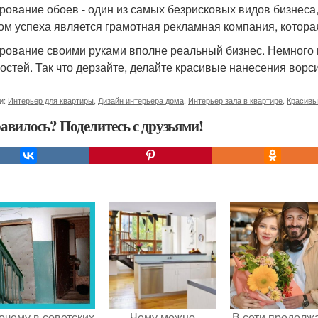
рование обоев - один из самых безрисковых видов бизнеса,
ом успеха является грамотная рекламная компания, котора
рование своими руками вполне реальный бизнес. Немного в
остей. Так что дерзайте, делайте красивые нанесения ворси
и:
Интерьер для квартиры
,
Дизайн интерьера дома
,
Интерьер зала в квартире
,
Красивы
авилось? Поделитесь с друзьями!
очему в советских
Чему можно
В сети продолж