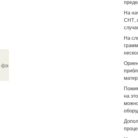
преде
На на
СНТ, 
случа
На сл
грамм
неско
⇦
Ориен
прибл
матер
Помим
на эт
можно
обору
Допол
проце