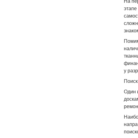
На пе
этапе
самос
сложн
знако
Помим
налич
тканн
финан
у раз
Поиск
Один 
доска
ремон
Наибо
напра
поиск