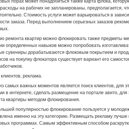
рвых порах может понадобиться также карта флока, которую
 расходы на рабочих не запланированы, предполагается, чт
тоятельно. Стоимость услуги может варьироваться в завис
ости заказа. Перед выполнением серьезных заказов рекоме
мых.
о ремонта квартир можно флокировать также предметы ме
ии определенных навыков можно попробовать изготавлива
ые сувениры дорабатываются флоковым покрытием и продаю
сов на покупку флокатора существует вариант его самосто
работчиков.
 клиентов, реклама.
из самых важных моментов является поиск клиентов, для 
ми в интернете, сделать размещение на портале авито, для
та квартиры методом флокирования.
льшей популярностью флокирование пользуется у молодеж
влена именно на эту категорию. Размещать рекламу лучше в
овых программах. Самым эффективным способом раскрутки 