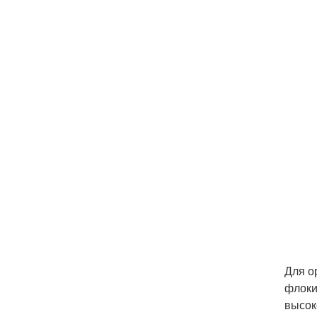
Для о
флоки
высок