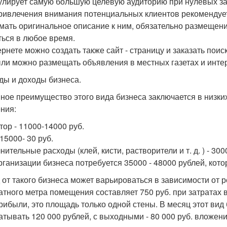
улирует самую большую целевую аудиторию при нулевых за
ривлечения внимания потенциальных клиентов рекомендуе
мать оригинальное описание к ним, обязательно размещен
ться в любое время.
ернете можно создать также сайт - страницу и заказать по
ли можно размещать объявления в местных газетах и интер
ды и доходы бизнеса.
ное преимущество этого вида бизнеса заключается в низки
ния:
тор - 11000-14000 руб.
15000- 30 руб.
ительные расходы (клей, кисти, растворители и т. д. ) - 300
рганизации бизнеса потребуется 35000 - 48000 рублей, кот
 от такого бизнеса может варьироваться в зависимости от
атного метра помещения составляет 750 руб. при затратах вс
прибыли, это площадь только одной стены. В месяц этот вид
атывать 120 000 рублей, с выходными - 80 000 руб. вложени