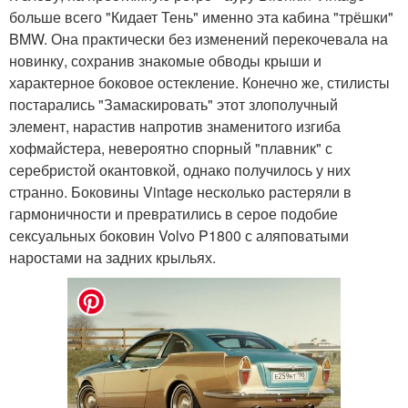
больше всего "Кидает Тень" именно эта кабина "трёшки"
BMW. Она практически без изменений перекочевала на
новинку, сохранив знакомые обводы крыши и
характерное боковое остекление. Конечно же, стилисты
постарались "Замаскировать" этот злополучный
элемент, нарастив напротив знаменитого изгиба
хофмайстера, невероятно спорный "плавник" с
серебристой окантовкой, однако получилось у них
странно. Боковины Vintage несколько растеряли в
гармоничности и превратились в серое подобие
сексуальных боковин Volvo P1800 с аляповатыми
наростами на задних крыльях.