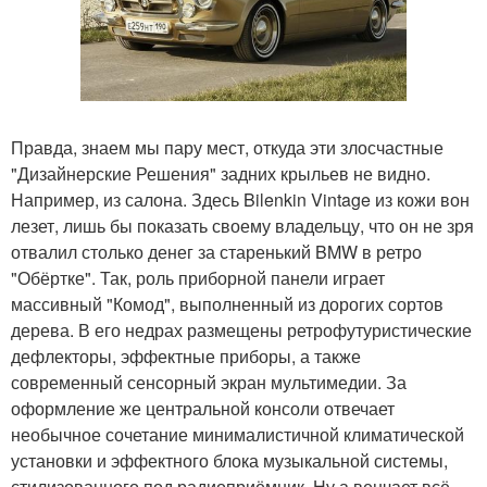
Правда, знаем мы пару мест, откуда эти злосчастные
"Дизайнерские Решения" задних крыльев не видно.
Например, из салона. Здесь Bilenkin Vintage из кожи вон
лезет, лишь бы показать своему владельцу, что он не зря
отвалил столько денег за старенький BMW в ретро
"Обёртке". Так, роль приборной панели играет
массивный "Комод", выполненный из дорогих сортов
дерева. В его недрах размещены ретрофутуристические
дефлекторы, эффектные приборы, а также
современный сенсорный экран мультимедии. За
оформление же центральной консоли отвечает
необычное сочетание минималистичной климатической
установки и эффектного блока музыкальной системы,
стилизованного под радиоприёмник. Ну а венчает всё