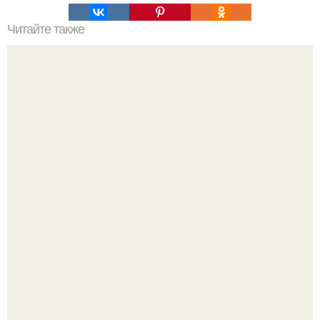
Читайте также
Как ухаживать за орхидеей.
Дизайн малометражной студии 21, 1 м 2 (24, 9 м 2 с
балконом) в Краснодаре.