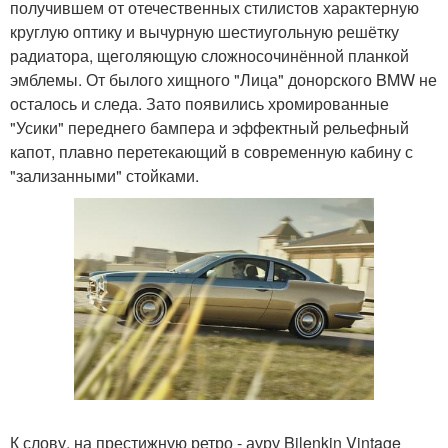
получившем от отечественных стилистов характерную
круглую оптику и вычурную шестиугольную решётку
радиатора, щеголяющую сложносочинённой планкой
эмблемы. От былого хищного "Лица" донорского BMW не
осталось и следа. Зато появились хромированные
"Усики" переднего бампера и эффектный рельефный
капот, плавно перетекающий в современную кабину с
"зализанными" стойками.
К слову, на престижную ретро - ауру Bilenkin Vintage