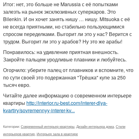
Итог: нет, это больше не Marussia с её попытками
залезть на рынок эксклюзивных суперкаров. Это
Bilenkin. И он хочет занять нишу … нишу. Mitsuoka с её
не всегда приятными, но стабильно пользующимися
спросом переделками. Выгорит ли это у нас? Верится с
трудом. Выгорит ли это у арабов? Ну это же арабы!
Понравилось: на удивление приятная внешность.
Закройте пальцем уродливые плавники и любуйтесь.
Огорчило: уберите палец от плавников и вспомните, что
по сути своей это подержанная "Трёшка" купе за 250
тысяч евро.
Читайте далее информацию о современном интерьере
квартиры
http://interior.ru-best.com/interer-dlya-
kvartiry/sovremennyy-interer-kv...
Категории:
Современный интерьер квартиры
,
Дизайн интерьера дома
,
Стили
интерьеров квартир
,
Интерьер зала в квартире