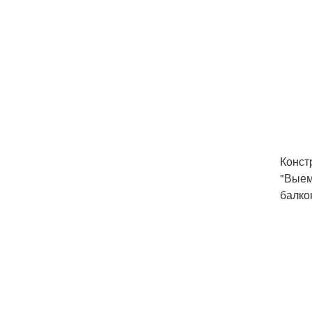
Конст
"Выем
балко