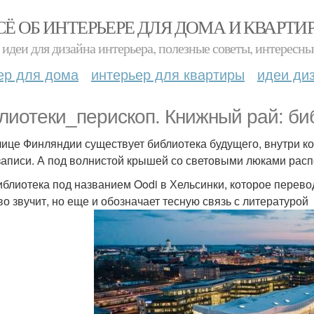
СЁ ОБ ИНТЕРЬЕРЕ ДЛЯ ДОМА И КВАРТИ
идеи для дизайна интерьера, полезные советы, интересны
ер для дома
интерьер для квартиры
идеи ди
лиотеки_перископ. Книжный рай: би
лице Финляндии существует библиотека будущего, внутри ко
записи. А под волнистой крышей со световыми люками расп
иблиотека под названием Oodi в Хельсинки, которое перевод
во звучит, но еще и обозначает тесную связь с литературой