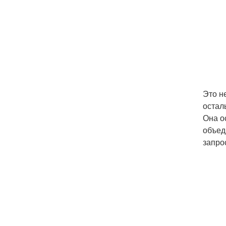
Это н
остал
Она о
объед
запро