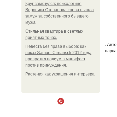
Круг замкнулся: психологиня
Вероника Степанова снова вышла
замуж за собственного бывшего
мужа.
Стильная квартира в светлых
приятных тонах.
. Авт
Невеста без права выбора: как
парла
показ Samuel Cirnansck 2012 года
превратил подиум в манифест
против принуждения.
Растения как украшения интерьера.