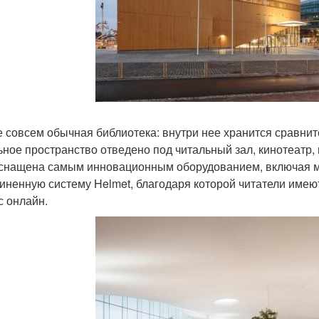
е совсем обычная библиотека: внутри нее хранится сравните
ьное пространство отведено под читальный зал, кинотеатр,
снащена самым инновационным оборудованием, включая мо
иненную систему Helmet, благодаря которой читатели имеют д
с онлайн.