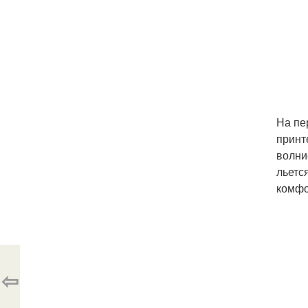
На пе
принт
волни
льетс
комфо
⇦