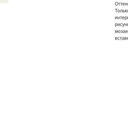
Оттен
Тольк
интер
рисун
мозаи
встав