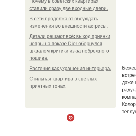
Почему в советских квартирах
ставили сразу две входные двери.
В сети продолжают обсуждать
изменения во внешности актрисы.
Детали решают всё: выход приянки
чопры на показе Dior обернулся
шквалом критики из-за небрежного
пошива.
Бежев
Растения как украшения интерьера.
встре
Стильная квартира в светлых
даже 
приятных тонах.
радуг
компа
Колор
теплу