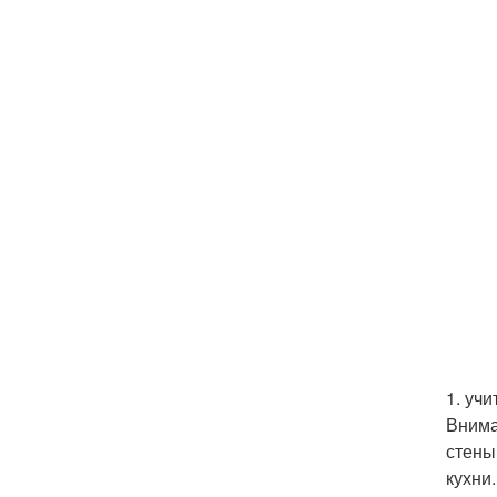
1. уч
Внима
стены
кухни