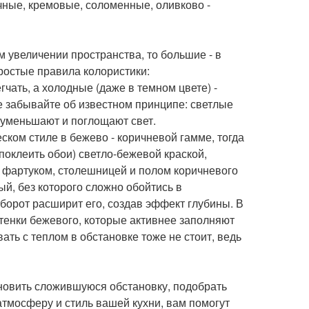
чные, кремовые, соломенные, оливково -
м увеличении пространства, то большие - в
ростые правила колористики:
чать, а холодные (даже в темном цвете) -
не забывайте об известном принципе: светлые
- уменьшают и поглощают свет.
ском стиле в бежево - коричневой гамме, тогда
поклеить обои) светло-бежевой краской,
ю фартуком, столешницей и полом коричневого
й, без которого сложно обойтись в
оборот расширит его, создав эффект глубины. В
тенки бежевого, которые активнее заполняют
ть с теплом в обстановке тоже не стоит, ведь
новить сложившуюся обстановку, подобрать
атмосферу и стиль вашей кухни, вам помогут