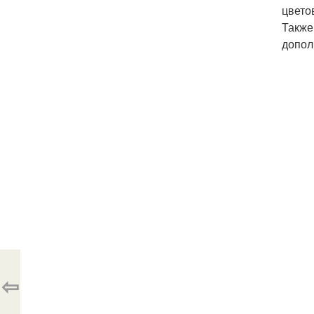
цвето
Также
допол
⇦