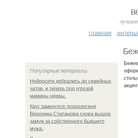
В
лучшие 
главная
интерь
Беж
Бежев
оформ
Популярные материалы
столы
Нейросети добрались до семейных
акцен
чатов, и теперь под угрозой
мамины нервы.
Круг замкнулся: психологиня
Вероника Степанова снова вышла
замуж за собственного бывшего
мужа.