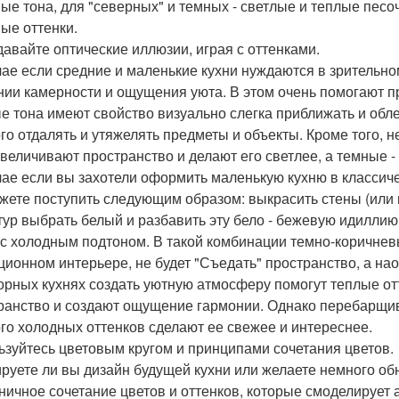
ые тона, для "северных" и темных - светлые и теплые песо
ые оттенки.
здавайте оптические иллюзии, играя с оттенками.
чае если средние и маленькие кухни нуждаются в зрительно
нии камерности и ощущения уюта. В этом очень помогают п
е тона имеют свойство визуально слегка приближать и облег
го отдалять и утяжелять предметы и объекты. Кроме того, 
увеличивают пространство и делают его светлее, а темные 
чае если вы захотели оформить маленькую кухню в классиче
жете поступить следующим образом: выкрасить стены (или 
тур выбрать белый и разбавить эту бело - бежевую идилли
 с холодным подтоном. В такой комбинации темно-коричневы
ционном интерьере, не будет "Съедать" пространство, а на
орных кухнях создать уютную атмосферу помогут теплые от
ранство и создают ощущение гармонии. Однако перебарщива
го холодных оттенков сделают ее свежее и интереснее.
льзуйтесь цветовым кругом и принципами сочетания цветов.
руете ли вы дизайн будущей кухни или желаете немного об
ничное сочетание цветов и оттенков, которые смоделирует 