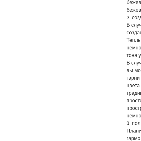
бежев
бежев
2. со
В слу
созда
Теплы
немно
тона 
В слу
вы мо
гарни
цвета
тради
прост
прост
немно
3. по
Плани
гармо