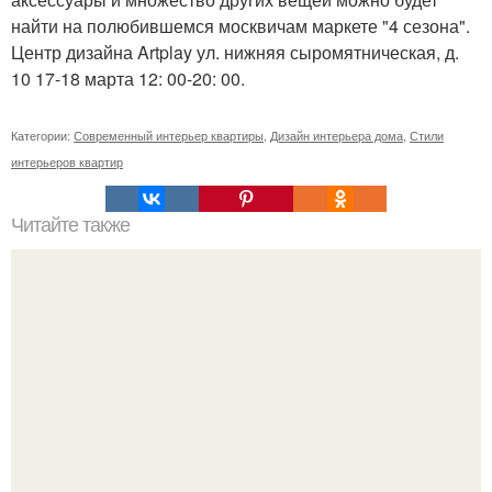
найти на полюбившемся москвичам маркете "4 сезона".
Центр дизайна Artplay ул. нижняя сыромятническая, д.
10 17-18 марта 12: 00-20: 00.
Категории:
Современный интерьер квартиры
,
Дизайн интерьера дома
,
Стили
интерьеров квартир
Читайте также
Как правильно разместить статуэтку слона?