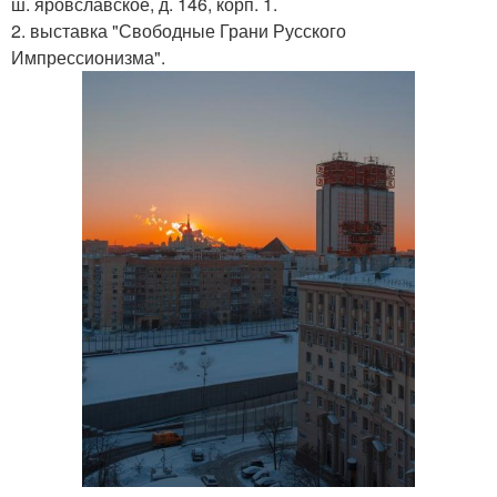
ш. яровславское, д. 146, корп. 1.
2. выставка "Свободные Грани Русского
Импрессионизма".