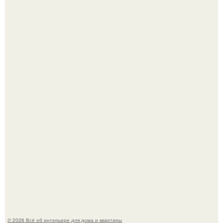
Три года назад мы купили борщевичное поле и
придумали мечту!
Преображение в ванной на ул. генерала Григорова, д.
36!
© 2026 Всё об интерьере для дома и квартиры