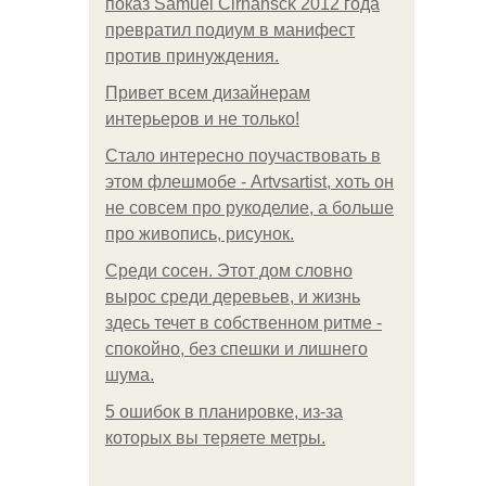
показ Samuel Cirnansck 2012 года
превратил подиум в манифест
против принуждения.
Привет всем дизайнерам
интерьеров и не только!
Стало интересно поучаствовать в
этом флешмобе - Artvsartist, хоть он
не совсем про рукоделие, а больше
про живопись, рисунок.
Среди сосен. Этот дом словно
вырос среди деревьев, и жизнь
здесь течет в собственном ритме -
спокойно, без спешки и лишнего
шума.
5 ошибок в планировке, из-за
которых вы теряете метры.