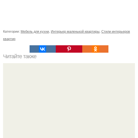
Категории:
Мебель для кухни
,
Интерьер маленькой квартиры
,
Стили интерьеров
квартир
Читайте также
Значение картина с волками. В том случае, если вы
любите вышивать, то наверняка задумывались о том,
что означает та или иная вышитая вами картина.