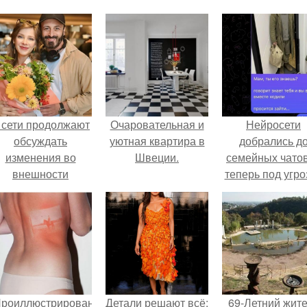
 сети продолжают
Очаровательная и
Нейросети
обсуждать
уютная квартира в
добрались д
изменения во
Швеции.
семейных чатов
внешности
теперь под угро
актрисы.
мамины нерв
Проиллюстрированные
Детали решают всё:
69-Летний жит