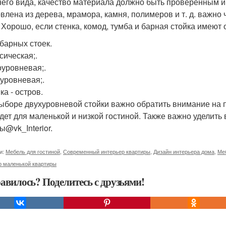
его вида, качество материала должно быть проверенным и
овлена из дерева, мрамора, камня, полимеров и т. д. важн
 Хорошо, если стенка, комод, тумба и барная стойка имеют
барных стоек.
сическая;.
оуровневая;.
хуровневая;.
ка - остров.
ыборе двухуровневой стойки важно обратить внимание на 
дет для маленькой и низкой гостиной. Также важно уделить
ы@vk_Interior.
и:
Мебель для гостиной
,
Современный интерьер квартиры
,
Дизайн интерьера дома
,
Ме
р маленькой квартиры
авилось? Поделитесь с друзьями!