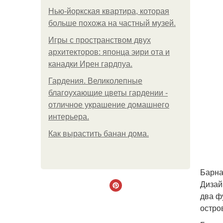
Нью-йоркская квартира, которая
больше похожа на частный музей.
Игры с пространством двух
архитекторов: японца эири ота и
канадки Ирен гардпуа.
Гардения. Великолепные
благоухающие цветы гардении -
отличное украшение домашнего
интерьера.
Как вырастить банан дома.
Барна
Дизай
два ф
остро