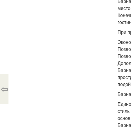
Барна
место
Конеч
гости
При п
Эконо
Позво
Позво
Допол
Барна
прост
подой
⇦
Барна
Едино
стиль
основ
Барна