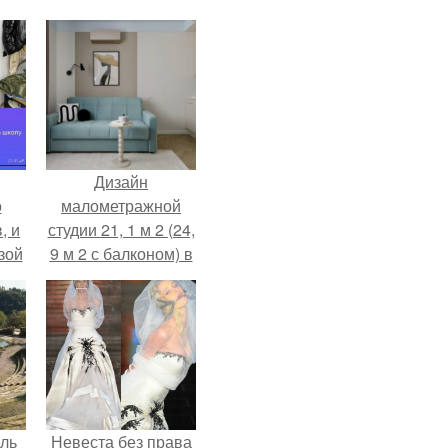
Дизайн
о
малометражной
, и
студии 21, 1 м 2 (24,
зой
9 м 2 с балконом) в
ы.
Краснодаре.
ель
Невеста без права