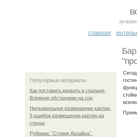
В
лучшие 
главная
интерь
Бар
"про
Сегод
гости
Популярные материалы
функц
Как поставить кровать в спальне.
стойк
Влияние обстановки на сон
исклю
Неправильное размещение картин.
Преим
5 ошибок размещения картин на
стенах
Рубрика: "Студия Дизайна".