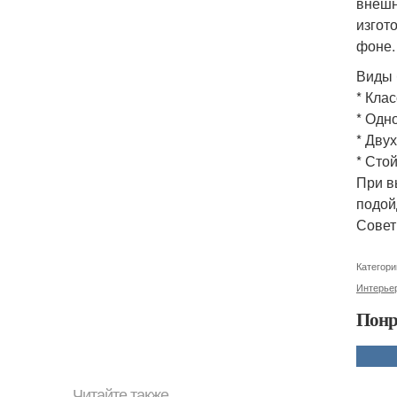
внешн
изгот
фоне.
Виды 
* Клас
* Одн
* Дву
* Стой
При в
подой
Совет
Категори
Интерье
Понр
Читайте также