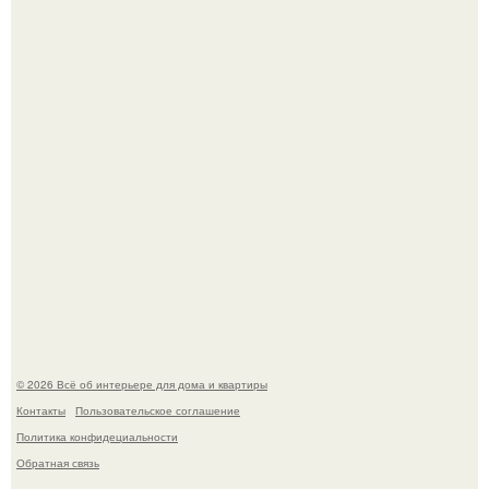
превратил солнечные ожоги в арт - объект.
Невеста без права выбора: как показ Samuel Cirnansck
2012 года превратил подиум в манифест против
принуждения.
© 2026 Всё об интерьере для дома и квартиры
Контакты
Пользовательское соглашение
Политика конфидециальности
Обратная связь