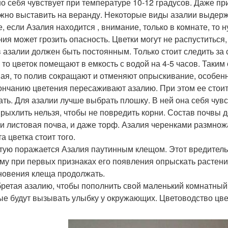
о себя чувствует при температуре 10-12 градусов. Даже при
жно выставить на веранду. Некоторые виды азалии выдержив
е, если Азалия находится , внимание, только в комнате, то
ния может грозить опасность. Цветки могут не распуститься, 
 азалии должен быть постоянным. Только стоит следить за 
, то цветок помещают в емкость с водой на 4-5 часов. Таки
ая, то полив сокращают и отменяют опрыскивание, особен
ончанию цветения пересаживают азалию. При этом ее стоит
ать. Для азалии лучше выбрать плошку. В ней она себя чув
 рыхлить нельзя, чтобы не повредить корни. Состав почвы
 и листовая почва, и даже торф. Азалия черенками размнож
а цветка стоит того.
тую поражается Азалия паутинным клещом. Этот вредитель
му при первых признаках его появления опрыскать растени
новения клеща продолжать.
ретая азалию, чтобы пополнить свой маленький комнатный с
ые будут вызывать улыбку у окружающих. Цветоводство цве