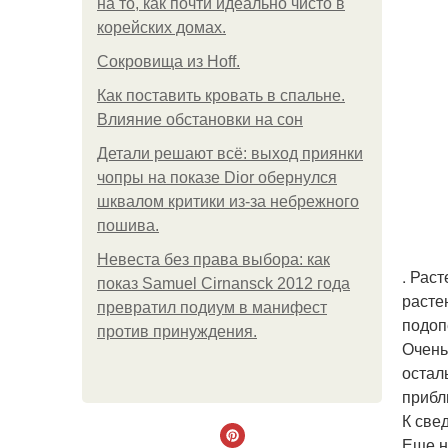
на то, как почти идеально чисто в
корейских домах.
Сокровища из Hoff.
Как поставить кровать в спальне.
Влияние обстановки на сон
Детали решают всё: выход приянки
чопры на показе Dior обернулся
шквалом критики из-за небрежного
пошива.
Невеста без права выбора: как
. Рас
показ Samuel Cirnansck 2012 года
расте
превратил подиум в манифест
подоп
против принуждения.
Очень
остал
прибл
К све
Еще н