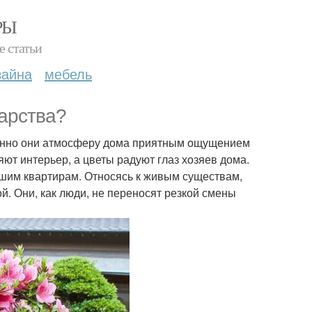
РЫ
е статьи
зайна
мебель
царства?
менно они атмосферу дома приятным ощущением
ют интерьер, а цветы радуют глаз хозяев дома.
ашим квартирам. Относясь к живым существам,
. Они, как люди, не переносят резкой смены