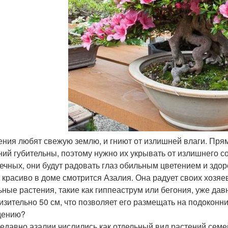
тения любят свежую землю, и гниют от излишней влаги. Пр
ний губительны, поэтому нужно их укрывать от излишнего со
ечных, они будут радовать глаз обильным цветением и здо
 красиво в доме смотрится Азалия. Она радует своих хозяе
ьные растения, такие как гиппеаструм или бегония, уже дав
изительно 50 см, что позволяет его размещать на подоконни
дению?
едавно азалии числились как отдельный вид растений семе