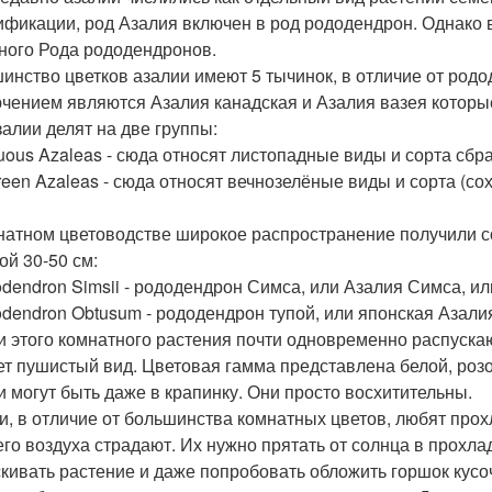
ификации, род Азалия включен в род рододендрон. Однако 
ного Рода рододендронов.
инство цветков азалии имеют 5 тычинок, в отличие от родо
чением являются Азалия канадская и Азалия вазея которые
залии делят на две группы:
uous Azaleas - сюда относят листопадные виды и сорта сб
reen Azaleas - сюда относят вечнозелёные виды и сорта (с
натном цветоводстве широкое распространение получили со
ой 30-50 см:
dendron Simsii - рододендрон Симса, или Азалия Симса, ил
dendron Obtusum - рододендрон тупой, или японская Азали
и этого комнатного растения почти одновременно распуска
ет пушистый вид. Цветовая гамма представлена белой, роз
и могут быть даже в крапинку. Они просто восхитительны.
и, в отличие от большинства комнатных цветов, любят прох
его воздуха страдают. Их нужно прятать от солнца в прохла
кивать растение и даже попробовать обложить горшок кусоч