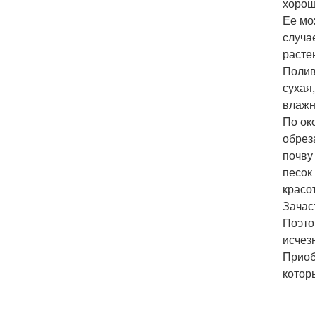
хорош
Ее мо
случа
расте
Полив
сухая
влажн
По ок
обрез
почву
песок
красот
Зачас
Поэто
исчез
Приоб
котор