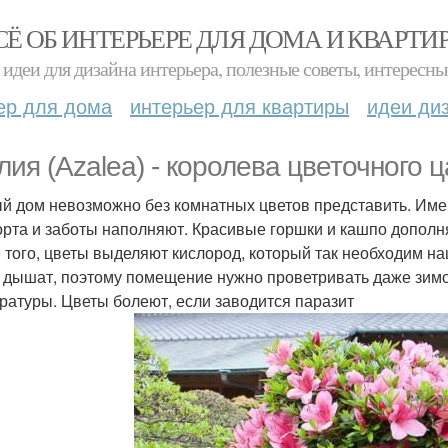
СЁ ОБ ИНТЕРЬЕРЕ ДЛЯ ДОМА И КВАРТИ
идеи для дизайна интерьера, полезные советы, интересны
ер для дома
интерьер для квартиры
идеи ди
лия (Azalea) - королева цветочного 
й дом невозможно без комнатных цветов представить. И
рта и заботы наполняют. Красивые горшки и кашпо дополня
 того, цветы выделяют кислород, который так необходим н
 дышат, поэтому помещение нужно проветривать даже зимой
ратуры. Цветы болеют, если заводится паразит