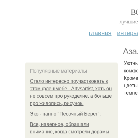
В
лучшие 
главная
интерь
Аза
Уютны
комфо
Популярные материалы
Кроме
Стало интересно поучаствовать в
цветы
этом флешмобе - Artvsartist, хоть он
темпе
не совсем про рукоделие, а больше
про живопись, рисунок.
Эко - панно "Песочный Берег":
Все, наверное, обращали
внимание, когда смотрели дорамы,