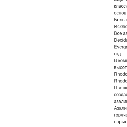
класс
основ
Больш
Исклю
Все а
Decid
Everg
год.
В ком
высот
Rhodo
Rhodo
Цветк
созда
азали
Азали
горяч
опрыс