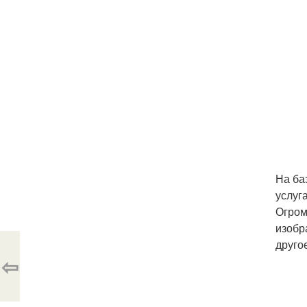
На ба
услуг
Огром
изобр
друго
⇦