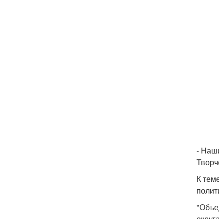
- Наш
Творч
К тем
полит
"Объе
округ