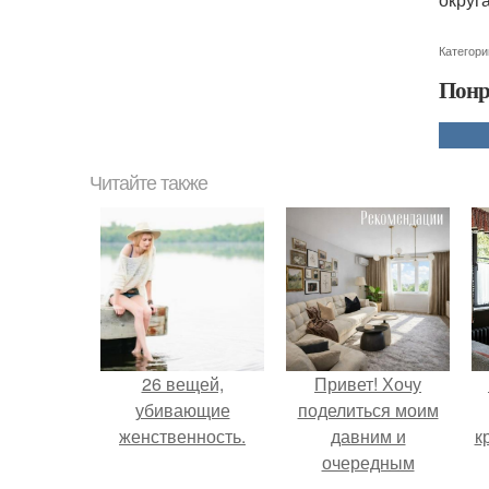
Категори
Понр
Читайте также
26 вещей,
Привет! Хочу
убивающие
поделиться моим
женственность.
давним и
к
очередным
неопубликованным