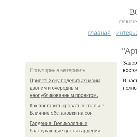
В
лучшие 
главная
интерь
"Ар
Завер
восто
Популярные материалы
В нас
Привет! Хочу поделиться моим
полно
давним и очередным
неопубликованным проектом.
Как поставить кровать в спальне.
Влияние обстановки на сон
Гардения. Великолепные
благоухающие цветы гардении -