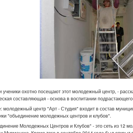
и ученики охотно посещают этот молодежный центр, - расск
еская составляющая - основа в воспитании подрастающего
е: молодежный центр "Арт - Студия" входит в состав муни
ики "объединение молодежных центров и клубов".
динение Молодежных Центров и Клубов" - это сеть из 12 м
ах Мурманска. Кроме того в сентябре 2014 года был открыт