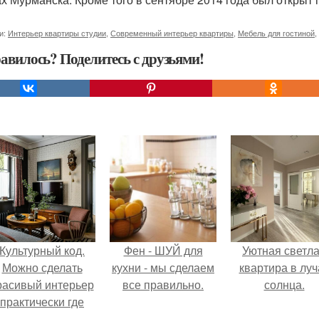
и:
Интерьер квартиры студии
,
Современный интерьер квартиры
,
Мебель для гостиной
,
авилось? Поделитесь с друзьями!
Культурный код.
Фен - ШУЙ для
Уютная светл
Можно сделать
кухни - мы сделаем
квартира в луч
расивый интерьер
все правильно.
солнца.
практически где
угодно.