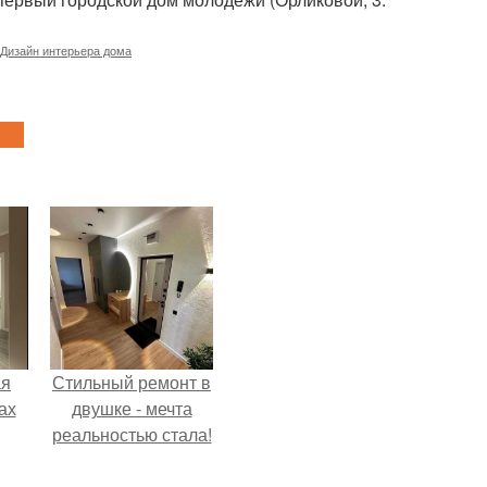
Дизайн интерьера дома
ая
Стильный ремонт в
ах
двушке - мечта
реальностью стала!