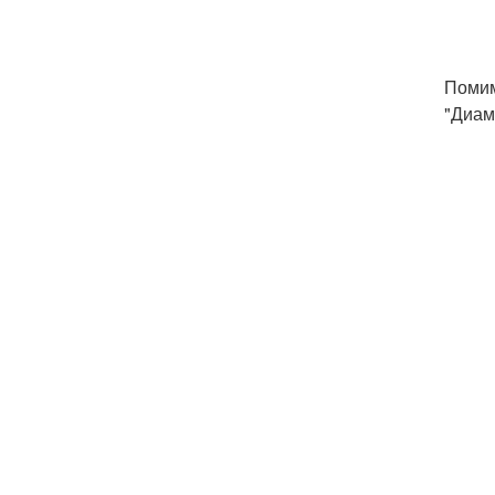
Помим
"Диам