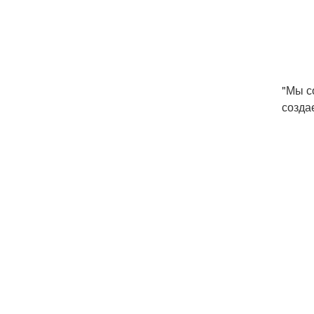
"Мы с
созда