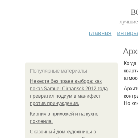
В
лучшие 
главная
интерь
Арх
Когда
кварт
Популярные материалы
атмос
Невеста без права выбора: как
Архит
показ Samuel Cirnansck 2012 года
контр
превратил подиум в манифест
Но кл
против принуждения.
Кирпич в прихожей и на кухне
поклеила.
Сказочный дом художницы в