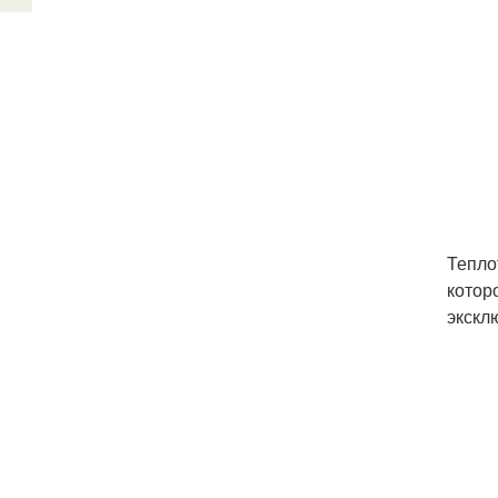
Тепло
котор
экскл