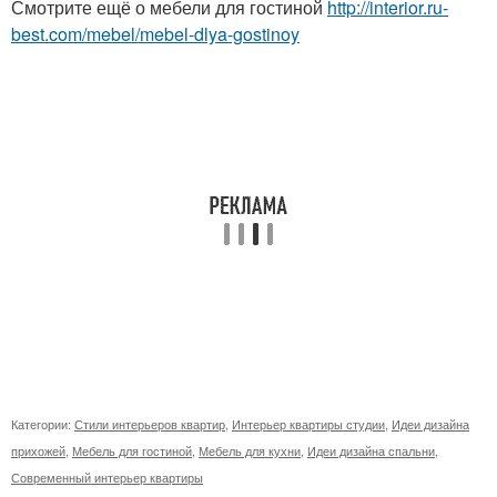
Смотрите ещё о мебели для гостиной
http://interior.ru-
best.com/mebel/mebel-dlya-gostinoy
Категории:
Стили интерьеров квартир
,
Интерьер квартиры студии
,
Идеи дизайна
прихожей
,
Мебель для гостиной
,
Мебель для кухни
,
Идеи дизайна спальни
,
Современный интерьер квартиры