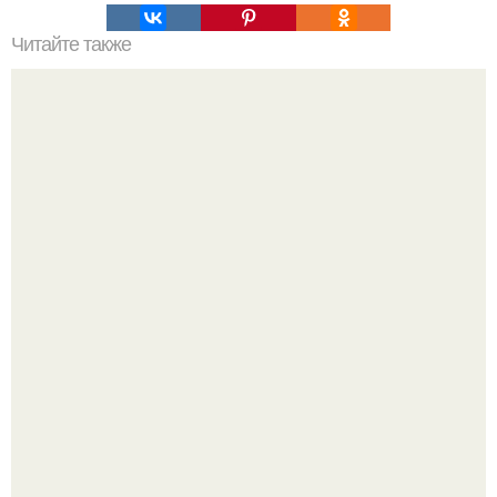
Читайте также
Бомбочки для дезинфекции и ароматизации туалета.
Почему в советских квартирах ставили сразу две
входные двери.