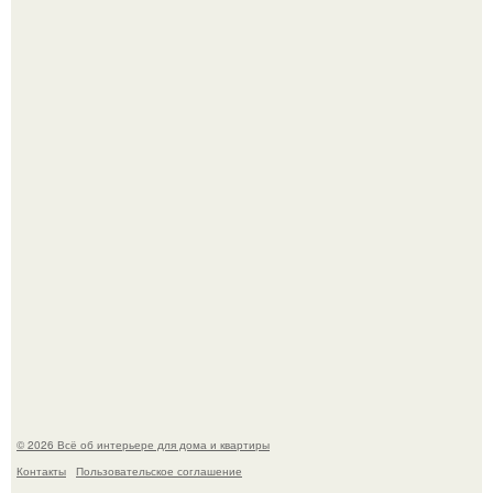
Сокровища из Hoff.
Преображение в ванной на ул. генерала Григорова, д.
36!
© 2026 Всё об интерьере для дома и квартиры
Контакты
Пользовательское соглашение