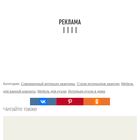
Категории:
Современный интерьер квартиры
,
Стили интерьеров квартир
,
Мебель
для ванной комнаты
,
Мебель для кухни
,
Интерьер кухни в доме
Читайте также