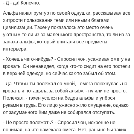
- Д - да! Конечно.
Альфа начал румтур по своей однушки, рассказывая все
хитрости пользования теми или иными благами
цивилизации. Тэхену показалось это место очень
уютным то ли из-за маленького пространства, то ли из-за
запаха альфы, который впитали все предметы
интерьера.
- Хочешь чего-нибудь? - Спросил чон, усаживая омегу на
кровать. Он ненавидел, когда кто-то сидит на его постели
в верхней одежде, но сейчас как-то забыл об этом.
- Да. Чтобы ты полежал со мной, - омега плюхнулась на
кровать и потащила за собой альфу, - ну или не просто.
Полежал, - тэхен уселся на бедра альфы и упёрся
руками в грудь. Его лицо ужасно жгло смущение, однако
от задуманного Ким даже не собирался отступать.
- Не просто полежать? - Спросил чон, искренне не
понимая, на что намекала омега. Нет, раньше бы таких