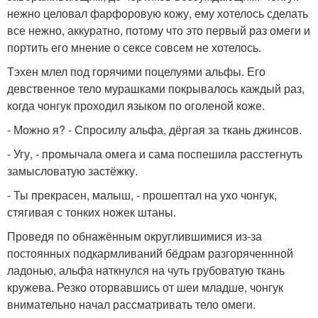
нежно целовал фарфоровую кожу, ему хотелось сделать
все нежно, аккуратно, потому что это первый раз омеги и
портить его мнение о сексе совсем не хотелось.
Тэхен млел под горячими поцелуями альфы. Его
девственное тело мурашками покрывалось каждый раз,
когда чонгук проходил языком по оголеной коже.
- Можно я? - Спросилу альфа, дёргая за ткань джинсов.
- Угу, - промычала омега и сама поспешила расстегнуть
замысловатую застёжку.
- Ты прекрасен, малыш, - прошептал на ухо чонгук,
стягивая с тонких ножек штаны.
Проведя по обнажённым округлившимися из-за
постоянных подкармливаний бёдрам разгоряченнной
ладонью, альфа наткнулся на чуть грубоватую ткань
кружева. Резко оторвавшись от шеи младше, чонгук
внимательно начал рассматривать тело омеги.