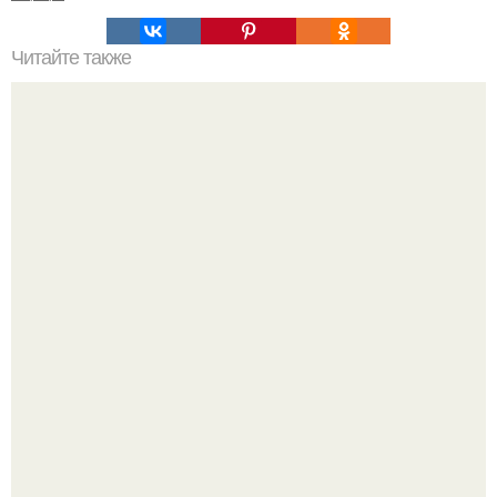
Читайте также
Как правильно обрезать герань, чтобы она пышно цвела.
Стильный ремонт в двушке - мечта реальностью стала!