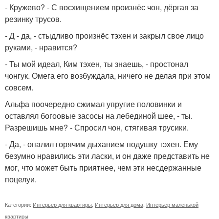
- Кружево? - С восхищением произнёс чон, дёргая за
резинку трусов.
- Д - да, - стыдливо произнёс тэхен и закрыл свое лицо
руками, - нравится?
- Ты мой идеал, Ким тэхен, ты знаешь, - простонал
чонгук. Омега его возбуждала, ничего не делая при этом
совсем.
Альфа поочередно сжимал упругие половинки и
оставлял богоовые засосы на лебединой шее, - ты.
Разрешишь мне? - Спросил чон, стягивая трусики.
- Да, - опалил горячим дыханием подушку тэхен. Ему
безумно нравились эти ласки, и он даже представить не
мог, что может быть приятнее, чем эти несдержанные
поцелуи.
Категории:
Интерьер для квартиры
,
Интерьер для дома
,
Интерьер маленькой
квартиры