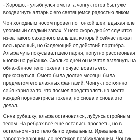
- Хорошо, - улыбнулся омега, а чонгук готов был уже
воздвигнуть алтарь с его светящемся радостью ликом.
Чон холодным носом провел по тонкой шеи, вдыхая еле
уловимый сладкий запах. У него скоро диабет случится
из-за такого сахарного малыша, который сейчас лежал
весь красный, но балдеющий от действий партнёра.
Альфа чуть покусывал шею парня, попутно расстеоивая
кнопки на рубашке. Сколько дней он мечтал взглянуть на
обнажённое тело тэхена, почувствовать его,
прикоснуться. Омега была долгие месяцы была
предметом его влажных фантазий. Чонгук постоянно
себя карил за то, что посмел представлять на месте
каждой порноактрисы тэхена, но снова и снова это
делал.
Сняв рубашку, альфа остановился, лубуясь стройным
телом. На рёбрах всё ещё остались просветы, но в
остальном - это тело было идеальным. Идеальным,
завораживающим, до чёртиков возбуждающим. Чонгук