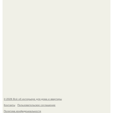
Детали решают всё: выход приянки чопры на показе Dior
обернулся шквалом критики из-за небрежного пошива.
Невеста без права выбора: как показ Samuel Cirnansck
2012 года превратил подиум в манифест против
принуждения.
© 2026 Всё об интерьере для дома и квартиры
Контакты
Пользовательское соглашение
Политика конфидециальности