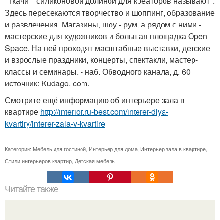
"Ткачи" "силиконовой долиной для креаторов называют".
Здесь пересекаются творчество и шоппинг, образование
и развлечения. Магазины, шоу - рум, а рядом с ними -
мастерские для художников и большая площадка Open
Space. На ней проходят масштабные выставки, детские
и взрослые праздники, концерты, спектакли, мастер-
классы и семинары. - наб. Обводного канала, д. 60
источник: Kudago. com.
Смотрите ещё информацию об интерьере зала в
квартире
http://interior.ru-best.com/interer-dlya-
kvartiry/interer-zala-v-kvartire
Категории:
Мебель для гостиной
,
Интерьер для дома
,
Интерьер зала в квартире
,
Стили интерьеров квартир
,
Детская мебель
Читайте также