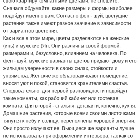
свою квартиру комнатными цветами, не спешите.
Сначала обдумайте, какие размеры и формы наиболее
подойдут именно вам. Согласно фен - шуй, цветущие
растения также имеют разное значение в зависимости
от вариантов цветения.
Как и все в этом мире, цветы разделяются на женские
(инь) и мужские (Ян. Они различны своей формой,
размерами и, безусловно, влиянием на человека. По
фен - шуй, мужские варианты цветов придают дому и его
жильцам уверенности в своих силах, стойкости и
упрямства. Женские же облагораживают помещение,
вносят уют и покой, становятся хранителями счастья.
Следовательно, для первой разновидности подойдут
такие комнаты, как рабочий кабинет или гостевая
комната. Для второй - спальня, детская и, конечно, кухня.
Домашние растения, которые всеми своими листочками
тянутся к небу и солнцу, переполнены хорошей энергии.
Они просто излучают ее. Вьющиеся же варианты лучше
не использовать при оформлении интерьера, так как со