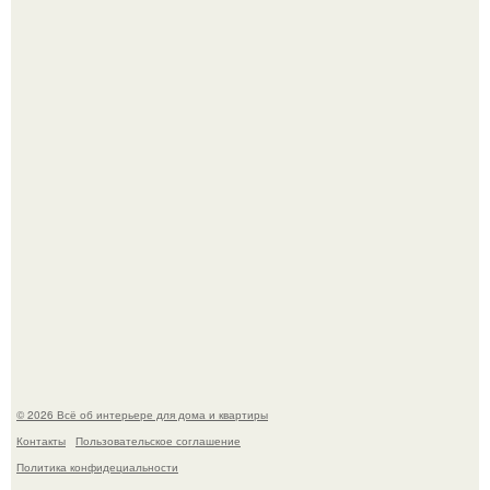
Литературная Москва. Дома - музеи писателей.
Это жилой комплекс в Париже, в пригороде нуази - ле -
гран.
© 2026 Всё об интерьере для дома и квартиры
Контакты
Пользовательское соглашение
Политика конфидециальности