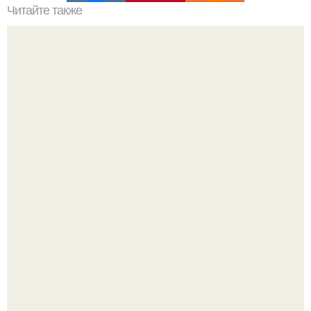
Читайте также
С наступление холодов хочется сделать интерьер
теплее не только в визуальном плане.
Среди сосен. Этот дом словно вырос среди деревьев, и
жизнь здесь течет в собственном ритме - спокойно, без