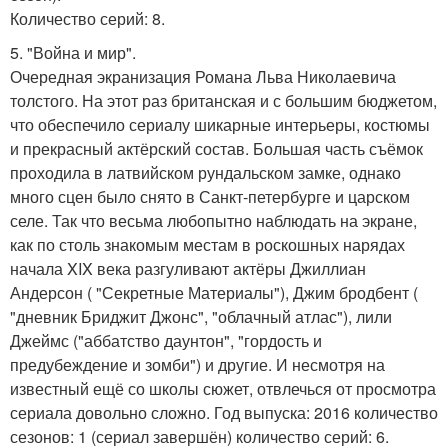
Количество серий: 8.
5. "Война и мир".
Очередная экранизация Романа Льва Николаевича
толстого. На этот раз британская и с большим бюджетом,
что обеспечило сериалу шикарные интерьеры, костюмы
и прекрасный актёрский состав. Большая часть съёмок
проходила в латвийском рундальском замке, однако
много сцен было снято в Санкт-петербурге и царском
селе. Так что весьма любопытно наблюдать на экране,
как по столь знакомым местам в роскошных нарядах
начала XIX века разгуливают актёры Джиллиан
Андерсон ( "Секретные Материалы"), Джим бродбент (
"дневник Бриджит Джонс", "облачный атлас"), лили
Джеймс ("аббатство даунтон", "гордость и
предубеждение и зомби") и другие. И несмотря на
известный ещё со школы сюжет, отвлечься от просмотра
сериала довольно сложно. Год выпуска: 2016 количество
сезонов: 1 (сериал завершён) количество серий: 6.