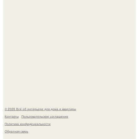
Почему в советских квартирах ставили сразу две
входные двери.
Дизайн малометражной студии 21, 1 м 2 (24, 9 м 2 с
балконом) в Краснодаре.
© 2026 Всё об интерьере для дома и квартиры
Контакты
Пользовательское соглашение
Политика конфидециальности
Обратная связь