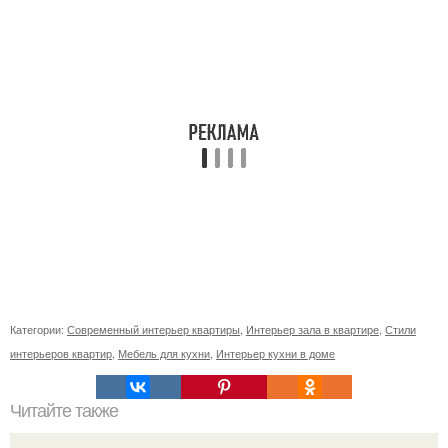
Категории:
Современный интерьер квартиры
,
Интерьер зала в квартире
,
Стили
интерьеров квартир
,
Мебель для кухни
,
Интерьер кухни в доме
Читайте также