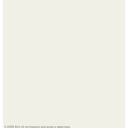
Детали решают всё: выход приянки чопры на показе Dior
обернулся шквалом критики из-за небрежного пошива.
69-Летний житель Италии создал фальшивый античный
амфитеатр и долгое время успешно выдавал его за
настоящее историческое наследие.
© 2026 Всё об интерьере для дома и квартиры