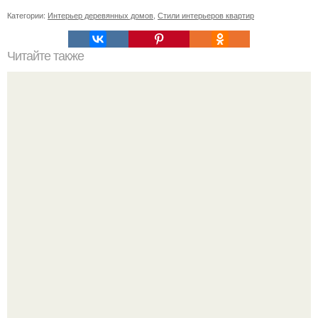
Категории:
Интерьер деревянных домов
,
Стили интерьеров квартир
Читайте также
Как обновить драцену?